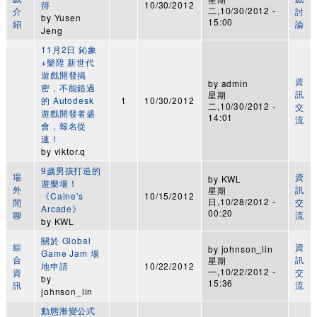
得
10/30/2012
二,10/30/2012 -
介
討
by
Yusen
15:00
紹
論
Jeng
11月2日 鈊象
+樂陞 新世代
遊戲開發揭
資
by
admin
密，不能錯過
訊
星期
的 Autodesk
1
10/30/2012
二,10/30/2012 -
交
遊戲開發者盛
14:01
流
會，報名從
速！
by
viktor.q
9歲男孩打造的
場
資
by
KWL
遊樂場！
外
訊
星期
《Caine's
10/15/2012
日,10/28/2012 -
閒
交
Arcade》
00:20
聊
流
by
KWL
關於 Global
綜
資
by
johnson_lin
Game Jam 場
合
訊
星期
地申請
10/22/2012
一,10/22/2012 -
資
交
by
15:36
訊
流
johnson_lin
動態漸變公式