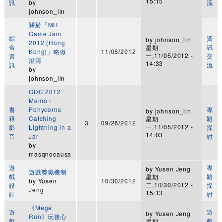
15:15
訊
by
流
johnson_lin
關於「MIT
Game Jam
綜
資
by
johnson_lin
2012 (Hong
合
訊
星期
Kong)」略做
11/05/2012
一,11/05/2012 -
資
交
澄清
14:33
訊
流
by
johnson_lin
GDC 2012
Memo：
書
Ponycorns
專
by
johnson_lin
籍
Catching
題
星期
3
09/26/2012
一,11/05/2012 -
影
Lightning in a
探
14:03
音
Jar
討
by
masqnocausa
遊
專
by
Yusen Jeng
遊戲獎勵機制
戲
題
星期
by
Yusen
10/30/2012
二,10/30/2012 -
設
探
Jeng
15:13
計
討
《Mega
遊
遊
by
Yusen Jeng
Run》玩後心
戲
戲
星期