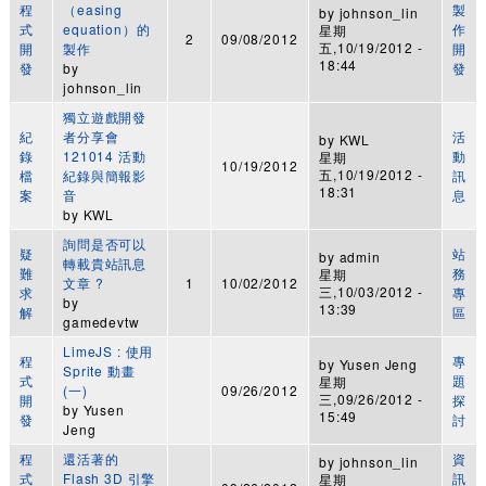
程
（easing
製
by
johnson_lin
式
equation）的
作
星期
2
09/08/2012
五,10/19/2012 -
開
製作
開
18:44
發
by
發
johnson_lin
獨立遊戲開發
紀
者分享會
活
by
KWL
錄
121014 活動
動
星期
10/19/2012
五,10/19/2012 -
檔
紀錄與簡報影
訊
18:31
案
音
息
by
KWL
詢問是否可以
疑
站
by
admin
轉載貴站訊息
難
務
星期
文章 ?
1
10/02/2012
三,10/03/2012 -
求
專
by
13:39
解
區
gamedevtw
LimeJS : 使用
程
專
by
Yusen Jeng
Sprite 動畫
式
題
星期
(一)
09/26/2012
三,09/26/2012 -
開
探
by
Yusen
15:49
發
討
Jeng
程
還活著的
資
by
johnson_lin
式
Flash 3D 引擎
訊
星期