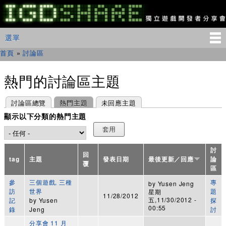
移
至
主
IGDSHARE
主選單
選單
內
獨
立
容
首頁
»
討論區
您在這裡
遊
戲
開
熱門的討論區主題
發
者
主要索引標籤
(作用中頁籤)
討論區總覽
熱門主題
未回應主題
分
享
顯示以下分類的熱門主題
會
討
回
tag
主題
發表日期
最後更新／回應
論
覆
區
參
三個遊戲, 三種
專
by
Yusen Jeng
訪
世界
題
星期
11/28/2012
五,11/30/2012 -
記
by
Yusen
探
00:55
錄
Jeng
討
分享會 11 月