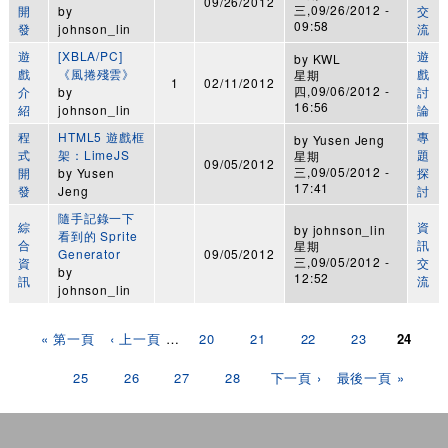
09/26/2012
三,09/26/2012 -
開
by
交
09:58
發
johnson_lin
流
遊
[XBLA/PC]
遊
by
KWL
戲
《風捲殘雲》
戲
星期
1
02/11/2012
四,09/06/2012 -
介
by
討
16:56
紹
johnson_lin
論
程
HTML5 遊戲框
專
by
Yusen Jeng
式
架：LimeJS
題
星期
09/05/2012
三,09/05/2012 -
開
by
Yusen
探
17:41
發
Jeng
討
隨手記錄一下
綜
資
by
johnson_lin
看到的 Sprite
合
訊
星期
Generator
09/05/2012
三,09/05/2012 -
資
交
by
12:52
訊
流
johnson_lin
頁面
« 第一頁
‹ 上一頁
…
20
21
22
23
24
25
26
27
28
下一頁 ›
最後一頁 »