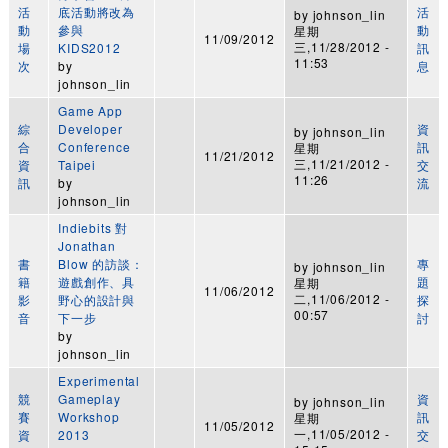
活
底活動將改為
活
by
johnson_lin
動
參與
動
星期
11/09/2012
三,11/28/2012 -
場
KIDS2012
訊
11:53
次
by
息
johnson_lin
Game App
綜
Developer
資
by
johnson_lin
合
Conference
訊
星期
11/21/2012
三,11/21/2012 -
資
Taipei
交
11:26
訊
by
流
johnson_lin
Indiebits 對
Jonathan
書
Blow 的訪談：
專
by
johnson_lin
籍
遊戲創作、具
題
星期
11/06/2012
二,11/06/2012 -
影
野心的設計與
探
00:57
音
下一步
討
by
johnson_lin
Experimental
競
Gameplay
資
by
johnson_lin
賽
Workshop
訊
星期
11/05/2012
一,11/05/2012 -
資
2013
交