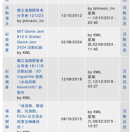
活
活
by
johnson_lin
獨立遊戲開發者
動
動
星期
分享會 121223
12/10/2012
一,12/10/2012 -
場
訊
by
johnson_lin
20:40
次
息
MIT Game Jam
紀
活
by
KWL
#12 X Global
錄
動
星期
Game Jam
02/08/2024
四,02/08/2024 -
檔
訊
2024 活動紀錄
11:42
案
息
by
KWL
獨立遊戲開發者
分享會 181118
紀
活動紀錄 - 3D
活
by
KWL
錄
roguelike 遊戲
動
星期
12/09/2018
三,12/12/2018 -
檔
《永劫回廊
訊
03:27
案
Neverinth》的
息
製作
by
KWL
『做遊戲、聊遊
場
戲、玩遊戲』
活
by
KWL
外
F2GJ 台北場全
動
星期
08/19/2015
六,08/22/2015 -
閒
程實況轉播節
訊
10:57
聊
目！
息
by
KWL