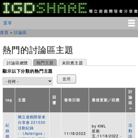
移
至
主
IGDSHARE
主選單
選單
內
獨
立
容
首頁
»
討論區
您在這裡
遊
戲
開
熱門的討論區主題
發
者
主要索引標籤
(作用中頁籤)
討論區總覽
熱門主題
未回應主題
分
享
顯示以下分類的熱門主題
會
討
回
論
tag
主題
發表日期
最後更新／回應
覆
區
獨立遊戲開發者
分享會 221030
紀
活
by
KWL
活動紀錄
錄
動
星期
- 《Asterigos：
11/18/2022
五,11/18/2022 -
檔
訊