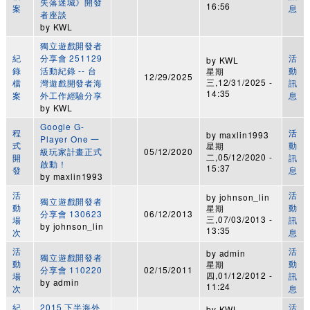
失落迷城》開發
16:56
案
息
者座談
by
KWL
獨立遊戲開發者
紀
分享會 251129
活
by
KWL
錄
活動紀錄 -- 台
動
星期
12/29/2025
三,12/31/2025 -
檔
灣遊戲開發者海
訊
14:35
案
外工作經驗分享
息
by
KWL
Google G-
程
活
by
maxlin1993
Player One 一
式
動
星期
級玩家計畫正式
05/12/2020
二,05/12/2020 -
開
訊
啟動！
15:37
發
息
by
maxlin1993
活
活
by
johnson_lin
獨立遊戲開發者
動
動
星期
分享會 130623
06/12/2013
三,07/03/2013 -
場
訊
by
johnson_lin
13:35
次
息
活
活
by
admin
獨立遊戲開發者
動
動
星期
分享會 110220
02/15/2011
四,01/12/2012 -
場
訊
by
admin
11:24
次
息
紀
2015 下半海外
活
by
KWL