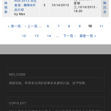
Run 2013 台北
錄
動
星期
會場 - 團隊&作
3
10/14/2013
三,10/16/2013 -
檔
訊
品介紹
18:20
案
息
by
Max
頁面
« 第一頁
‹ 上一頁
…
6
7
8
9
10
11
12
13
14
…
下一頁 ›
最後一頁 »
WELCOME
感謝蒞臨，希望各位同好前輩多多參與討論、給予指教。
COPYLEFT