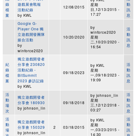
錄
遊戲展會戰報
動
星期
12/08/2015
日,12/13/2015 -
檔
活動紀錄
訊
17:27
案
by
KWL
息
Google G-
by
Player One 獨
活
winforce2020
立遊戲開發團隊
動
10/20/2020
星期
媒合活動
訊
二,10/20/2020 -
by
息
16:54
winforce2020
獨立遊戲開發者
紀
分享會 230820
活
by
KWL
錄
活動紀錄 -
動
星期
09/18/2023
一,09/18/2023 -
檔
BitSummit
訊
19:09
案
2023 參訪記錄
息
by
KWL
活
活
by
johnson_lin
獨立遊戲開發者
動
動
星期
分享會 180930
09/18/2018
三,12/12/2018 -
場
訊
by
johnson_lin
03:27
次
息
活
活
by
KWL
獨立遊戲開發者
動
動
星期
分享會 150329
2
03/18/2015
一,03/23/2015 -
場
訊
by
johnson_lin
14:30
次
息