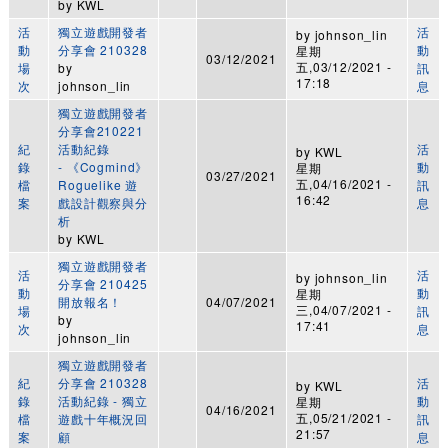
by
KWL
活
獨立遊戲開發者
活
by
johnson_lin
動
分享會 210328
動
星期
03/12/2021
五,03/12/2021 -
場
by
訊
17:18
次
johnson_lin
息
獨立遊戲開發者
分享會210221
紀
活動紀錄
活
by
KWL
錄
- 《Cogmind》
動
星期
03/27/2021
五,04/16/2021 -
檔
Roguelike 遊
訊
16:42
案
戲設計觀察與分
息
析
by
KWL
獨立遊戲開發者
活
活
by
johnson_lin
分享會 210425
動
動
星期
開放報名！
04/07/2021
三,04/07/2021 -
場
訊
by
17:41
次
息
johnson_lin
獨立遊戲開發者
紀
分享會 210328
活
by
KWL
錄
活動紀錄 - 獨立
動
星期
04/16/2021
五,05/21/2021 -
檔
遊戲十年概況回
訊
21:57
案
顧
息