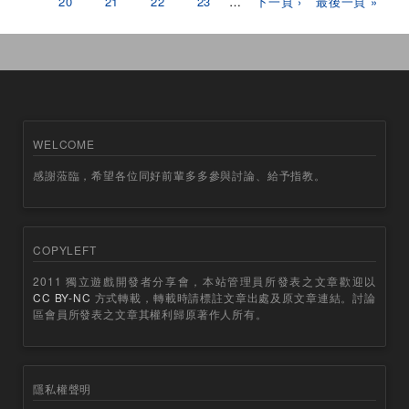
20
21
22
23
…
下一頁 ›
最後一頁 »
WELCOME
感謝蒞臨，希望各位同好前輩多多參與討論、給予指教。
COPYLEFT
2011 獨立遊戲開發者分享會，本站管理員所發表之文章歡迎以
CC BY-NC
方式轉載，轉載時請標註文章出處及原文章連結。討論
區會員所發表之文章其權利歸原著作人所有。
隱私權聲明