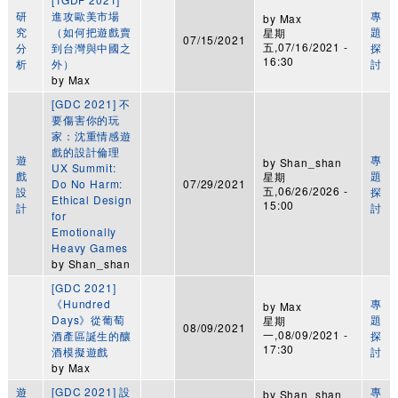
研
進攻歐美市場
專
by
Max
究
（如何把遊戲賣
題
星期
07/15/2021
五,07/16/2021 -
分
到台灣與中國之
探
16:30
析
外）
討
by
Max
[GDC 2021] 不
要傷害你的玩
家：沈重情感遊
戲的設計倫理
遊
專
by
Shan_shan
UX Summit:
戲
題
星期
Do No Harm:
07/29/2021
五,06/26/2026 -
設
探
Ethical Design
15:00
計
討
for
Emotionally
Heavy Games
by
Shan_shan
[GDC 2021]
《Hundred
專
by
Max
Days》從葡萄
題
星期
08/09/2021
一,08/09/2021 -
酒產區誕生的釀
探
17:30
酒模擬遊戲
討
by
Max
遊
[GDC 2021] 設
專
by
Shan_shan