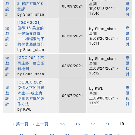
戲
計解謎遊戲的8
題
星期
08/09/2021
五,08/13/2021 -
設
堂課
探
17:40
計
by
Shan_shan
討
[TGDF 2021]
遊
值得 16 美金的
專
by
Shan_shan
戲
一鍵節奏遊戲
題
星期
08/13/2021
五,08/20/2021 -
設
——極端限制下
探
15:11
計
的付費遊戲設計
討
by
Shan_shan
遊
[GDC 2021] 不
專
by
Shan_shan
戲
再迷路：建立認
題
星期
08/20/2021
二,08/24/2021 -
設
知地圖
探
15:12
計
by
Shan_shan
討
[CEDEC 2021]
遊
疫情之下的脫逃
專
by
KWL
戲
求生──線上實
題
星期
09/07/2021
三,09/08/2021 -
設
境脫逃遊戲的製
探
11:29
計
作方法
討
by
KWL
頁面
« 第一頁
‹ 上一頁
…
15
16
17
18
19