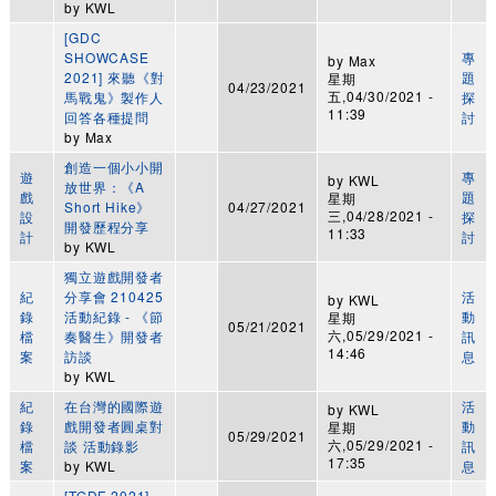
by
KWL
[GDC
SHOWCASE
專
by
Max
2021] 來聽《對
題
星期
04/23/2021
五,04/30/2021 -
馬戰鬼》製作人
探
11:39
回答各種提問
討
by
Max
創造一個小小開
遊
專
by
KWL
放世界：《A
戲
題
星期
Short Hike》
04/27/2021
三,04/28/2021 -
設
探
開發歷程分享
11:33
計
討
by
KWL
獨立遊戲開發者
紀
分享會 210425
活
by
KWL
錄
活動紀錄 - 《節
動
星期
05/21/2021
六,05/29/2021 -
檔
奏醫生》開發者
訊
14:46
案
訪談
息
by
KWL
紀
在台灣的國際遊
活
by
KWL
錄
戲開發者圓桌對
動
星期
05/29/2021
六,05/29/2021 -
檔
談 活動錄影
訊
17:35
案
by
KWL
息
[TGDF 2021]