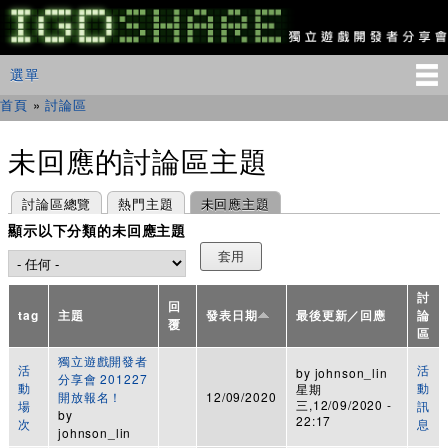
移
至
主
IGDSHARE
主選單
選單
內
獨
立
容
首頁
»
討論區
您在這裡
遊
戲
開
未回應的討論區主題
發
者
主要索引標籤
(作用中頁籤)
討論區總覽
熱門主題
未回應主題
分
享
顯示以下分類的未回應主題
會
討
回
tag
主題
發表日期
最後更新／回應
論
覆
區
獨立遊戲開發者
活
活
by
johnson_lin
分享會 201227
動
動
星期
開放報名！
12/09/2020
三,12/09/2020 -
場
訊
by
22:17
次
息
johnson_lin