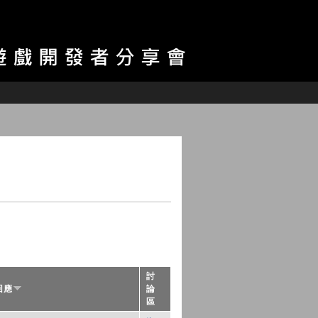
討
回應
論
區