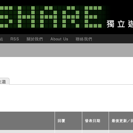
移
至
主
內
容
結
RSS
關於我們
About Us
聯絡我們
主題
回覆
發表日期
最後更新／