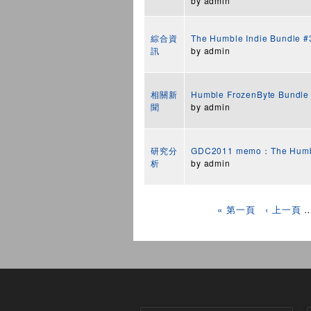
by
admin
綜合資
The Humble Indie Bundle #
訊
by
admin
相關新
Humble FrozenByte Bundle
聞
by
admin
研究分
GDC2011 memo：The Humbl
析
by
admin
頁面
« 第一頁
‹ 上一頁