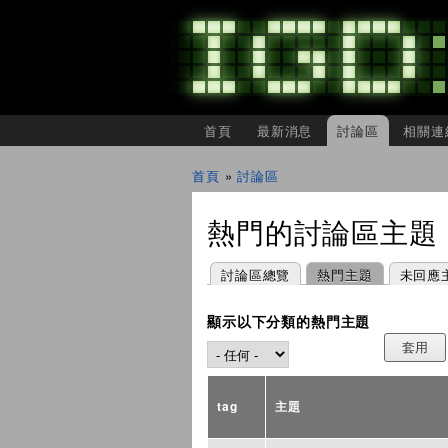
主選單
首頁
最新消息
討論區
相關連
IGDSHARE
獨
首頁
»
討論區
立
您在這裡
遊
戲
熱門的討論區主題
開
發
者
主要索引標籤
(作用中頁籤)
討論區總覽
熱門主題
未回應
分
享
會
顯示以下分類的熱門主題
tag
主題