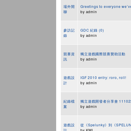
場外閒
Greetings to everyone we’v
聊
by
admin
參訪記
GDC 紀錄 (0)
錄
by
admin
競賽資
獨立遊戲國際競賽贊助活動
訊
by
admin
遊戲設
IGF 2010 entry: roro, roll!
計
by
admin
紀錄檔
獨立遊戲開發者分享會 1110
案
by
admin
遊戲設
從《Spelunky》到《SPELUN
計
by
KWL