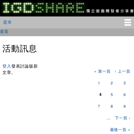
移
至
主
IGDSHARE
主選單
選單
內
獨
立
容
首頁
您在這裡
遊
戲
開
活動訊息
發
者
頁面
分
享
登入
發表討論版新
« 第一頁
‹ 上一頁
會
文章。
1
2
3
4
5
6
7
8
9
…
下一頁 ›
最後一頁 »