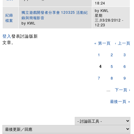
18:24
by
KWL
獨立遊戲開發者分享會 120325 活動紀
紀錄
星期
錄與簡報影音
三,03/28/2012 -
檔案
by
KWL
12:23
登入
發表討論版新
頁面
文章。
« 第一頁
‹ 上一頁
1
2
3
4
5
6
7
8
9
…
下一頁 ›
最後一頁 »
Order by