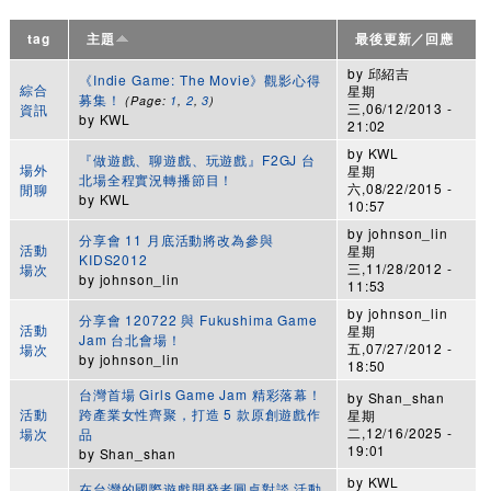
tag
主題
最後更新／回應
by
邱紹吉
《Indie Game: The Movie》觀影心得
綜合
星期
募集！
(Page:
1
,
2
,
3
)
三,06/12/2013 -
資訊
by
KWL
21:02
by
KWL
『做遊戲、聊遊戲、玩遊戲』F2GJ 台
場外
星期
北場全程實況轉播節目！
六,08/22/2015 -
閒聊
by
KWL
10:57
by
johnson_lin
分享會 11 月底活動將改為參與
活動
星期
KIDS2012
三,11/28/2012 -
場次
by
johnson_lin
11:53
by
johnson_lin
分享會 120722 與 Fukushima Game
活動
星期
Jam 台北會場！
五,07/27/2012 -
場次
by
johnson_lin
18:50
台灣首場 Girls Game Jam 精彩落幕！
by
Shan_shan
活動
跨產業女性齊聚，打造 5 款原創遊戲作
星期
二,12/16/2025 -
場次
品
19:01
by
Shan_shan
by
KWL
在台灣的國際遊戲開發者圓桌對談 活動