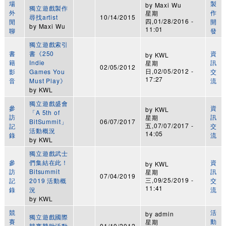
場
製
by
Maxi Wu
獨立遊戲製作
外
作
星期
尋找artist
10/14/2015
四,01/28/2016 -
閒
開
by
Maxi Wu
11:01
聊
發
獨立遊戲索引
書
書《250
資
by
KWL
籍
Indie
訊
星期
02/05/2012
日,02/05/2012 -
影
Games You
交
17:27
音
Must Play》
流
by
KWL
獨立遊戲盛會
參
資
by
KWL
「A 5th of
訪
訊
星期
BitSummit」
06/07/2017
五,07/07/2017 -
記
交
活動概況
14:05
錄
流
by
KWL
獨立遊戲武士
參
們集結在此！
資
by
KWL
訪
Bitsummit
訊
星期
07/04/2019
三,09/25/2019 -
記
2019 活動概
交
11:41
錄
況
流
by
KWL
競
活
by
admin
獨立遊戲國際
賽
動
星期
競賽贊助活動
01/10/2012