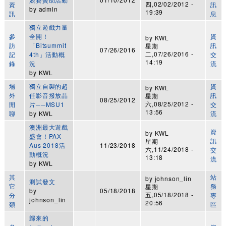
四,02/02/2012 -
資
訊
by
admin
19:39
訊
息
獨立遊戲力量
參
全開！
資
by
KWL
訪
「Bitsummit
訊
星期
07/26/2016
二,07/26/2016 -
記
4th」活動概
交
14:19
錄
況
流
by
KWL
場
獨立自製的超
資
by
KWL
外
任影音撥放晶
訊
星期
08/25/2012
六,08/25/2012 -
閒
片──MSU1
交
13:56
聊
by
KWL
流
澳洲最大遊戲
資
by
KWL
盛會！PAX
訊
星期
Aus 2018活
11/23/2018
六,11/24/2018 -
交
動概況
13:18
流
by
KWL
其
站
by
johnson_lin
測試發文
它
務
星期
by
05/18/2018
五,05/18/2018 -
分
專
johnson_lin
20:56
類
區
歸來的