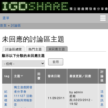
移
至
主
IGDSHARE
主選單
選單
內
獨
立
容
首頁
»
討論區
您在這裡
遊
戲
開
未回應的討論區主題
發
者
主要索引標籤
(作用中頁籤)
討論區總覽
熱門主題
未回應主題
分
享
顯示以下分類的未回應主題
會
討
回
tag
主題
發表日期
最後更新／回應
論
覆
區
獨立遊戲開發
紀
者分享會
活
by
admin
錄
111127 活動
動
星期
11/29/2011
四,02/23/2012 -
檔
紀錄與簡報影
訊
19:52
案
音
息