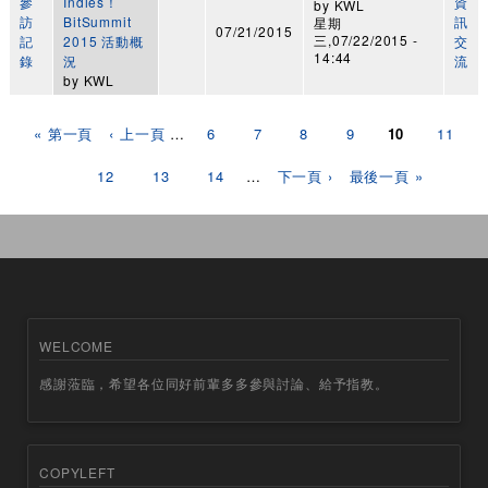
參
Indies！
資
by
KWL
訪
BitSummit
訊
星期
07/21/2015
三,07/22/2015 -
記
2015 活動概
交
14:44
錄
況
流
by
KWL
頁面
« 第一頁
‹ 上一頁
…
6
7
8
9
10
11
12
13
14
…
下一頁 ›
最後一頁 »
WELCOME
感謝蒞臨，希望各位同好前輩多多參與討論、給予指教。
COPYLEFT