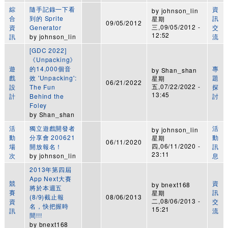
綜
隨手記錄一下看
資
by
johnson_lin
合
到的 Sprite
訊
星期
09/05/2012
三,09/05/2012 -
資
Generator
交
12:52
訊
by
johnson_lin
流
[GDC 2022]
《Unpacking》
遊
的14,000個音
專
by
Shan_shan
戲
效 'Unpacking':
題
星期
06/21/2022
五,07/22/2022 -
設
The Fun
探
13:45
計
Behind the
討
Foley
by
Shan_shan
活
獨立遊戲開發者
活
by
johnson_lin
動
分享會 200621
動
星期
06/11/2020
四,06/11/2020 -
場
開放報名！
訊
23:11
次
by
johnson_lin
息
2013年第四屆
App Next大賽
競
資
by
bnext168
將於本週五
賽
訊
星期
(8/9)截止報
08/06/2013
二,08/06/2013 -
資
交
名，快把握時
15:21
訊
流
間!!!
by
bnext168