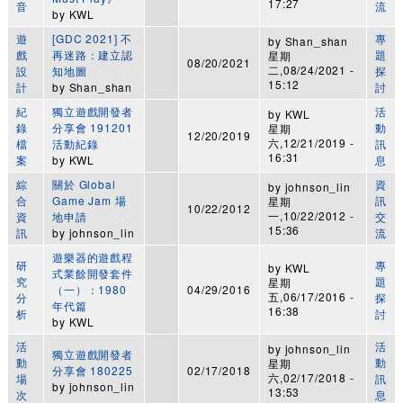
17:27
音
流
by
KWL
遊
[GDC 2021] 不
專
by
Shan_shan
戲
再迷路：建立認
題
星期
08/20/2021
二,08/24/2021 -
設
知地圖
探
15:12
計
by
Shan_shan
討
紀
獨立遊戲開發者
活
by
KWL
錄
分享會 191201
動
星期
12/20/2019
六,12/21/2019 -
檔
活動紀錄
訊
16:31
案
by
KWL
息
綜
關於 Global
資
by
johnson_lin
合
Game Jam 場
訊
星期
10/22/2012
一,10/22/2012 -
資
地申請
交
15:36
訊
by
johnson_lin
流
遊樂器的遊戲程
研
專
by
KWL
式業餘開發套件
究
題
星期
（一）：1980
04/29/2016
五,06/17/2016 -
分
探
年代篇
16:38
析
討
by
KWL
活
活
by
johnson_lin
獨立遊戲開發者
動
動
星期
分享會 180225
02/17/2018
六,02/17/2018 -
場
訊
by
johnson_lin
13:53
次
息