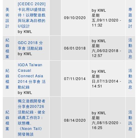
[CEDEC 2020]
美
卡比用UI盛情款
專
by
KWL
術
待！以聯繫遊戲
題
星期
09/10/2020
五,09/11/2020 -
設
與玩家為目標的
探
11:32
計
UI設計
討
by
KWL
紀
活
by
KWL
GDC 2018 分
錄
動
星期
享會 活動紀錄
06/01/2018
六,06/02/2018 -
檔
訊
by
KWL
12:57
案
息
IGDA Taiwan
紀
Casual
活
by
KWL
錄
Connect Asia
動
星期
07/11/2014
日,07/13/2014 -
檔
2014 分享會 活
訊
14:51
案
動紀錄
息
by
KWL
獨立遊戲開發者
分享會200726
紀
活動紀錄 - 健全
活
by
KWL
錄
碼農工作坊3：
動
星期
08/14/2020
六,08/15/2020 -
檔
狀態機、
訊
16:25
案
《Neon Tail》
息
開發雜談