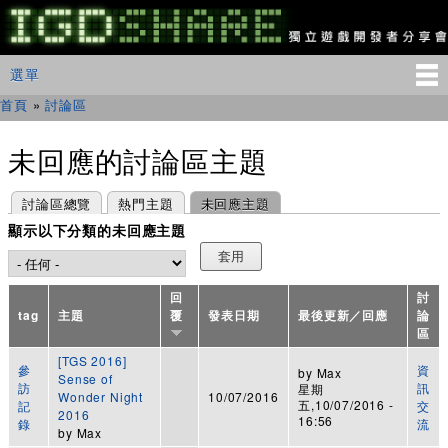
移
至
主
IGDSHARE
主選單
選單
內
獨
立
容
首頁
»
討論區
您在這裡
遊
戲
開
未回應的討論區主題
發
者
主要索引標籤
(作用中頁籤)
討論區總覽
熱門主題
未回應主題
分
享
顯示以下分類的未回應主題
會
回
討
tag
主題
覆
發表日期
最後更新／回應
論
區
[TGS 2016]
參
資
by
Max
Sense of
訪
訊
星期
Wonder Night
10/07/2016
五,10/07/2016 -
記
交
2016
16:56
錄
流
by
Max