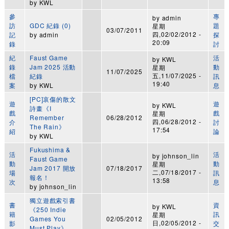
by
KWL
參
專
by
admin
訪
GDC 紀錄 (0)
題
星期
03/07/2011
四,02/02/2012 -
記
by
admin
探
20:09
錄
討
紀
Faust Game
活
by
KWL
錄
Jam 2025 活動
動
星期
11/07/2025
五,11/07/2025 -
檔
紀錄
訊
19:40
案
by
KWL
息
[PC]哀傷的散文
遊
遊
by
KWL
詩畫《I
戲
戲
星期
Remember
06/28/2012
四,06/28/2012 -
介
討
The Rain》
17:54
紹
論
by
KWL
Fukushima &
活
活
by
johnson_lin
Faust Game
動
動
星期
Jam 2017 開放
07/18/2017
二,07/18/2017 -
場
訊
報名！
13:58
次
息
by
johnson_lin
獨立遊戲索引書
書
資
by
KWL
《250 Indie
籍
訊
星期
Games You
02/05/2012
日,02/05/2012 -
影
交
Must Play》