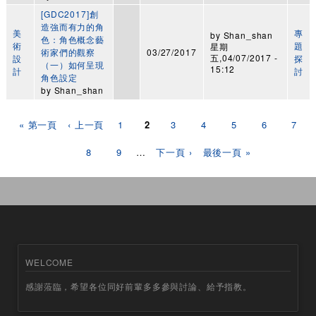
[GDC2017]創
造強而有力的角
美
專
by
Shan_shan
色：角色概念藝
術
題
星期
術家們的觀察
03/27/2017
五,04/07/2017 -
設
探
（一）如何呈現
15:12
計
討
角色設定
by
Shan_shan
頁面
« 第一頁
‹ 上一頁
1
2
3
4
5
6
7
8
9
…
下一頁 ›
最後一頁 »
WELCOME
感謝蒞臨，希望各位同好前輩多多參與討論、給予指教。