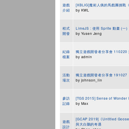
遊戲
[XBLIG]魔術人偶的馬戲團挑戰《Ca
介紹
by
KWL
程式
LimeJS : 使用 Sprite 動畫 (一)
開發
by
Yusen Jeng
紀錄
獨立遊戲開發者分享會 11022
檔案
by
admin
活動
獨立遊戲開發者分享會 191027
場次
by
johnson_lin
參訪
[TGS 2015] Sense of Wonder 
記錄
by
Max
[GCAP 2019]《Untitled 
遊戲
與大白鵝的奇遇
設計