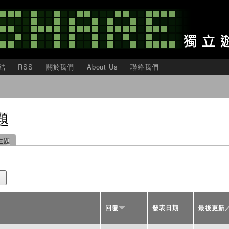
移
至
主
內
容
結
RSS
關於我們
About Us
聯絡我們
題
主題
回覆
發表日期
最後更新