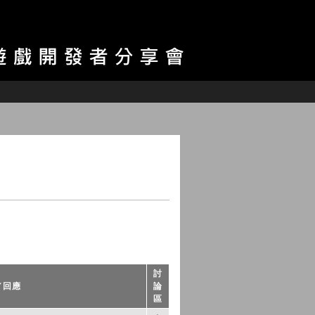
討
／回應
論
區