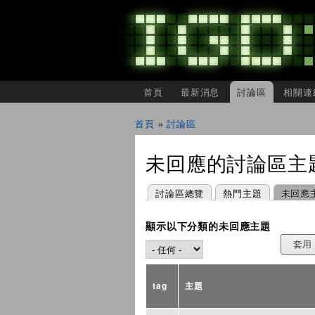
主選單
首頁
最新消息
討論區
相關連
IGDSHARE
獨
首頁
»
討論區
立
您在這裡
遊
戲
未回應的討論區主
開
發
者
主要索引標籤
(作用中頁籤)
討論區總覽
熱門主題
未回應
分
享
會
顯示以下分類的未回應主題
tag
主題