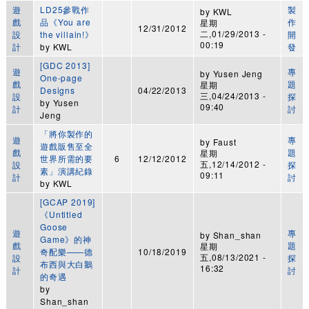
遊
LD25參戰作
製
by
KWL
戲
品《You are
作
星期
12/31/2012
二,01/29/2013 -
設
the villain!》
開
00:19
計
by
KWL
發
[GDC 2013]
遊
專
by
Yusen Jeng
One-page
戲
題
星期
Designs
04/22/2013
三,04/24/2013 -
設
探
by
Yusen
09:40
計
討
Jeng
「將你製作的
遊
專
by
Faust
遊戲販售至全
戲
題
星期
世界所需的要
6
12/12/2012
五,12/14/2012 -
設
探
素」演講紀錄
09:11
計
討
by
KWL
[GCAP 2019]
《Untitled
Goose
遊
專
by
Shan_shan
Game》的神
戲
題
星期
奇配樂——德
10/18/2019
五,08/13/2021 -
設
探
布西與大白鵝
16:32
計
討
的奇遇
by
Shan_shan