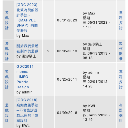
[GDC 2023]
化繁為簡的設
遊
專
by
Max
計手法－
戲
題
星期
《MARVEL
05/31/2023
三,05/31/2023 -
設
探
SNAP》的開
17:00
計
討
發歷程
by
Max
遊
製
by
灆洢騎士
關於我們最近
戲
作
星期
在製作的遊戲
9
06/05/2013
四,06/13/2013 -
設
開
by
灆洢騎士
08:18
計
發
GDC2011
遊
memo:
專
by
admin
戲
LIMBO
題
星期
05/25/2011
三,02/01/2012 -
設
Puzzle
探
14:28
計
Design
討
by
admin
[GDC 2018]
遊
宛如魔術手法
專
by
KWL
戲
─不會告訴遊
題
星期
04/09/2018
四,04/12/2018 -
設
戲玩家的「隱
探
13:49
計
藏設計」
討
by
KWL