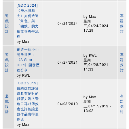
[GDC 2024]
《潛水員戴
遊
夫》如何透過
專
by
Max
戲
「角色」與
題
星期
04/24/2024
三,04/24/2024 -
設
「幽默」的力
探
17:29
計
量改善教學流
討
程
by
Max
創造一個小小
遊
開放世界：
專
by
KWL
戲
《A Short
題
星期
04/27/2021
三,04/28/2021 -
設
Hike》開發歷
探
11:33
計
程分享
討
by
KWL
[GDC 2019]
傳統媒體評論
還具有絕對的
遊
專
by
Max
影響力嗎？營
戲
題
星期
造口耳相傳效
04/03/2019
三,04/17/2019 -
設
探
應也許能讓遊
13:02
計
討
戲作品賣得更
長遠
by
Max