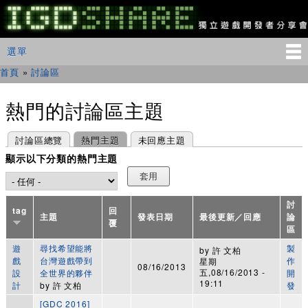
移
至
主
IGDSHARE
主選單
選單
內
獨
立
容
首頁
»
討論區
您在這裡
遊
戲
開
熱門的討論區主題
發
者
主要索引標籤
(作用中頁籤)
討論區總覽
熱門主題
未回應主題
分
享
顯示以下分類的熱門主題
會
討
tag
回
主題
發表日期
最後更新／回應
論
覆
區
遊
尋找希望能將
製
by
許 文柏
戲
台灣遊戲帶到
作
星期
08/16/2013
五,08/16/2013 -
設
全世界的夥伴
開
19:11
計
by
許 文柏
發
[GDC 2016]