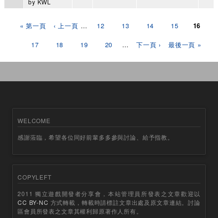
by
KWL
頁面
« 第一頁
‹ 上一頁
…
12
13
14
15
16
17
18
19
20
…
下一頁 ›
最後一頁 »
WELCOME
感謝蒞臨，希望各位同好前輩多多參與討論、給予指教。
COPYLEFT
2011 獨立遊戲開發者分享會，本站管理員所發表之文章歡迎以
CC BY-NC
方式轉載，轉載時請標註文章出處及原文章連結。討論
區會員所發表之文章其權利歸原著作人所有。