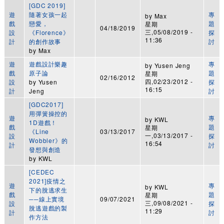
[GDC 2019]
遊
隨著女孩一起
專
by
Max
戲
戀愛，
題
星期
04/18/2019
三,05/08/2019 -
設
《Florence》
探
11:36
計
的創作故事
討
by
Max
遊
遊戲設計樂趣
專
by
Yusen Jeng
戲
原子論
題
星期
02/16/2012
四,02/23/2012 -
設
by
Yusen
探
16:15
計
Jeng
討
[GDC2017]
用彈簧操控的
遊
專
by
KWL
1D遊戲！
戲
題
星期
《Line
03/13/2017
一,03/13/2017 -
設
探
Wobbler》的
16:54
計
討
發想與創造
by
KWL
[CEDEC
2021]疫情之
遊
專
by
KWL
下的脫逃求生
戲
題
星期
──線上實境
09/07/2021
三,09/08/2021 -
設
探
脫逃遊戲的製
11:29
計
討
作方法