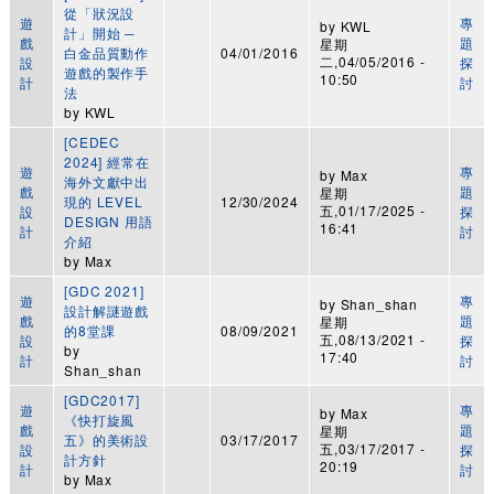
從「狀況設
遊
專
by
KWL
計」開始 ─
戲
題
星期
白金品質動作
04/01/2016
二,04/05/2016 -
設
探
遊戲的製作手
10:50
計
討
法
by
KWL
[CEDEC
2024] 經常在
遊
專
by
Max
海外文獻中出
戲
題
星期
現的 LEVEL
12/30/2024
五,01/17/2025 -
設
探
DESIGN 用語
16:41
計
討
介紹
by
Max
[GDC 2021]
遊
專
by
Shan_shan
設計解謎遊戲
戲
題
星期
的8堂課
08/09/2021
五,08/13/2021 -
設
探
by
17:40
計
討
Shan_shan
[GDC2017]
遊
專
by
Max
《快打旋風
戲
題
星期
五》的美術設
03/17/2017
五,03/17/2017 -
設
探
計方針
20:19
計
討
by
Max