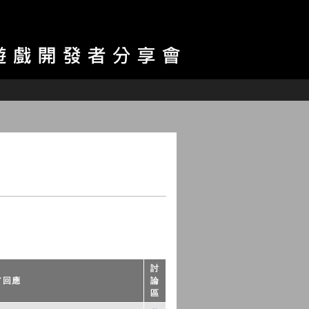
討
／回應
論
區