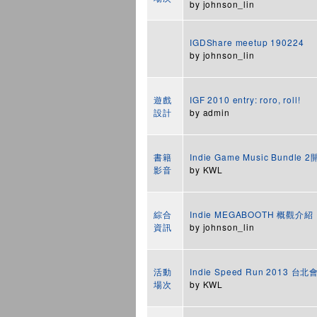
by
johnson_lin
IGDShare meetup 190224
by
johnson_lin
遊戲
IGF 2010 entry: roro, roll!
設計
by
admin
書籍
Indie Game Music Bundle 
影音
by
KWL
綜合
Indie MEGABOOTH 概觀介紹
資訊
by
johnson_lin
活動
Indie Speed Run 2013 
場次
by
KWL