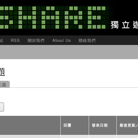
移
至
主
內
容
結
RSS
關於我們
About Us
聯絡我們
題
主題
回覆
發表日期
最後更新