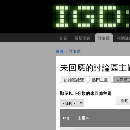
主選單
首頁
最新消息
討論區
相關連
IGDSHARE
獨
首頁
»
討論區
立
您在這裡
遊
戲
未回應的討論區主
開
發
者
主要索引標籤
(作用中頁籤)
討論區總覽
熱門主題
未回應
分
享
會
顯示以下分類的未回應主題
tag
主題