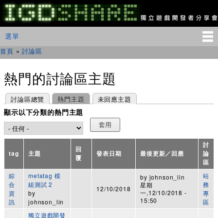
移
至
主
IGDSHARE
主選單
選單
內
獨
立
容
首頁
»
討論區
您在這裡
遊
戲
開
熱門的討論區主題
發
者
主要索引標籤
(作用中頁籤)
討論區總覽
熱門主題
未回應主題
分
享
顯示以下分類的熱門主題
會
討
回
tag
主題
發表日期
最後更新／回應
論
覆
區
綜
metatag 模
站
by
johnson_lin
合
組測試 2
務
星期
12/10/2018
一,12/10/2018 -
資
by
專
15:50
訊
johnson_lin
區
獨立遊戲開發