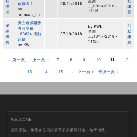
動
動
星期
放報名！
08/14/2018
二,08/14/2018 -
場
訊
by
17:16
次
息
johnson_lin
獨立遊戲開發
紀
活
by
KWL
者分享會
錄
動
星期
180624 活動
07/10/2018
三,10/17/2018 -
檔
訊
紀錄
11:25
案
息
by
KWL
頁面
« 第一頁
‹ 上一頁
…
7
8
9
10
11
12
13
14
15
…
下一頁 ›
最後一頁 »
WELCOME
感謝蒞臨，希望各位同好前輩多多參與討論、給予指教。