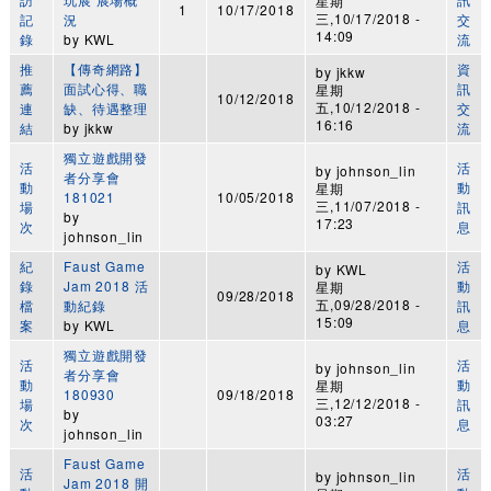
星期
1
10/17/2018
三,10/17/2018 -
記
況
交
14:09
錄
by
KWL
流
推
【傳奇網路】
資
by
jkkw
薦
面試心得、職
訊
星期
10/12/2018
五,10/12/2018 -
連
缺、待遇整理
交
16:16
結
by
jkkw
流
獨立遊戲開發
活
活
by
johnson_lin
者分享會
動
動
星期
181021
10/05/2018
三,11/07/2018 -
場
訊
by
17:23
次
息
johnson_lin
紀
Faust Game
活
by
KWL
錄
Jam 2018 活
動
星期
09/28/2018
五,09/28/2018 -
檔
動紀錄
訊
15:09
案
by
KWL
息
獨立遊戲開發
活
活
by
johnson_lin
者分享會
動
動
星期
180930
09/18/2018
三,12/12/2018 -
場
訊
by
03:27
次
息
johnson_lin
Faust Game
活
活
by
johnson_lin
Jam 2018 開