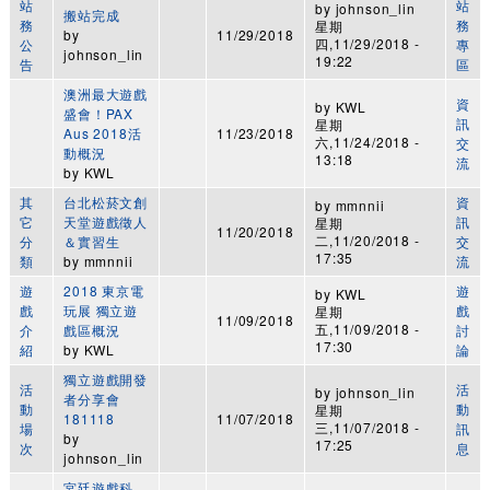
站
站
by
johnson_lin
搬站完成
務
務
星期
by
11/29/2018
四,11/29/2018 -
公
專
johnson_lin
19:22
告
區
澳洲最大遊戲
資
by
KWL
盛會！PAX
訊
星期
Aus 2018活
11/23/2018
六,11/24/2018 -
交
動概況
13:18
流
by
KWL
其
台北松菸文創
資
by
mmnnii
它
天堂遊戲徵人
訊
星期
11/20/2018
二,11/20/2018 -
分
＆實習生
交
17:35
類
by
mmnnii
流
遊
2018 東京電
遊
by
KWL
戲
玩展 獨立遊
戲
星期
11/09/2018
五,11/09/2018 -
介
戲區概況
討
17:30
紹
by
KWL
論
獨立遊戲開發
活
活
by
johnson_lin
者分享會
動
動
星期
181118
11/07/2018
三,11/07/2018 -
場
訊
by
17:25
次
息
johnson_lin
宮廷遊戲科