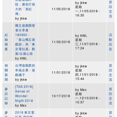
資
by
jkkw
技：廣告打很
訊
星期
大的「熹妃
11/05/2018
一,11/05/2018 -
交
傳」
16:35
流
by
jkkw
獨立遊戲開發
者分享會
紀
180930 -
活
by
KWL
錄
「釜山獨立遊
動
星期
11/02/2018
三,11/07/2018 -
檔
戲節」與「東
訊
17:24
案
京電玩展」觀
息
展/出展心得
by
KWL
相
台灣遊戲業的
資
by
jkkw
關
幸福企業：遊
訊
星期
11/01/2018
四,11/01/2018 -
新
戲橘子
交
15:44
聞
by
jkkw
流
[TGS 2018]
參
資
by
Max
Sense of
訪
訊
星期
Wonder
10/17/2018
一,12/10/2018 -
記
交
Night 2018
15:57
錄
流
by
Max
參
2018 東京電
資
by
jkkw
訪
玩展 展場概
訊