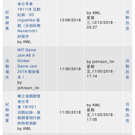
者分享會
181118 活動
紀
活
by
KWL
紀錄 - 3D
錄
動
星期
roguelike 遊
12/09/2018
三,12/12/2018 -
檔
訊
戲《永劫回廊
03:27
案
息
Neverinth》
的製作
by
KWL
MIT Game
Jam #8 X
活
Global
活
by
johnson_lin
動
Game Jam
動
星期
11/30/2018
五,11/30/2018 -
場
2019 開放報
訊
17:14
次
名！
息
by
johnson_lin
獨立遊戲開發
者分享
紀
活
by
KWL
會 181021
錄
動
星期
活動紀錄 - 遊
11/30/2018
五,11/30/2018 -
檔
訊
戲開發與行銷
17:05
案
息
的時程規劃
by
KWL