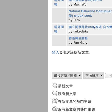
聊
by
Maxi Wu
Natural Behavior Controll
能) sneak peek
by
Hiro
場外閒
獨立開發尋找unity程式 合作
聊
by
nukeduke
香港獨立開發
by
Fan Gary
登入
發表討論版新文章。
頁面
Order by
排序
最新文章
沒有新文章
有新文章的熱門主題
沒有新文章的熱門主題