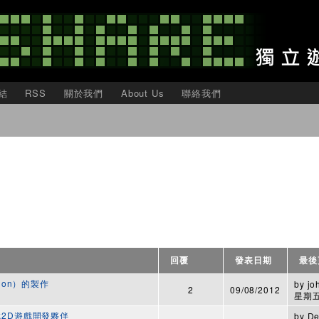
移
至
主
內
容
結
RSS
關於我們
About Us
聯絡我們
回覆
發表日期
最後
tion）的製作
by
jo
2
09/08/2012
星期五,
ei尋找2D遊戲開發夥伴
by
De