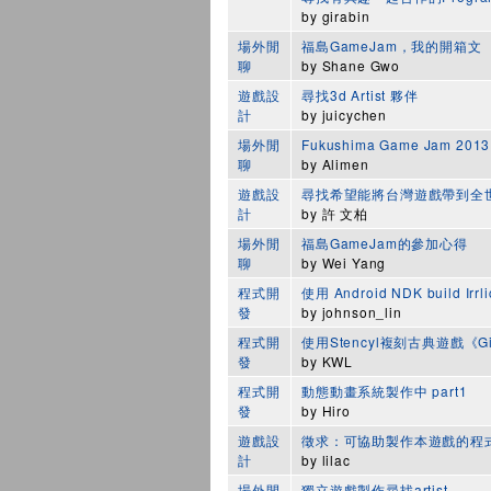
by
girabin
場外閒
福島GameJam，我的開箱文
聊
by
Shane Gwo
遊戲設
尋找3d Artist 夥伴
計
by
juicychen
場外閒
Fukushima Game Jam 20
聊
by
Alimen
遊戲設
尋找希望能將台灣遊戲帶到全
計
by
許 文柏
場外閒
福島GameJam的參加心得
聊
by
Wei Yang
程式開
使用 Android NDK build Irrli
發
by
johnson_lin
程式開
使用Stencyl複刻古典遊戲《Girl
發
by
KWL
程式開
動態動畫系統製作中 part1
發
by
Hiro
遊戲設
徵求：可協助製作本遊戲的程
計
by
lilac
場外閒
獨立遊戲製作尋找artist