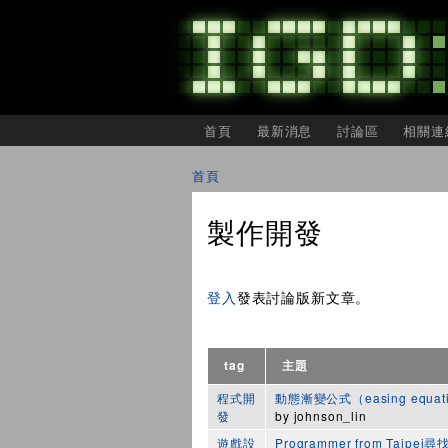
主選單
首頁
最新消息
討論區
相關連
IGDSHARE
獨
首頁
立
您在這裡
遊
戲
製作開發
開
發
者
頁面
分
登入
發表討論版新文章。
享
會
tag
主題
程式開
動態漸變公式（easing equa
發
by
johnson_lin
遊戲設
Programmer from Taip