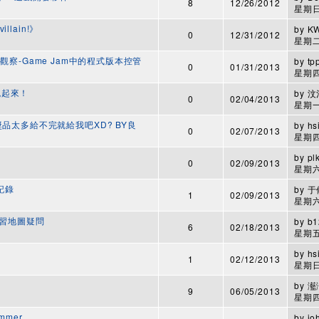
8
12/26/2012
星期日,
illain!》
by
K
0
12/31/2012
星期二,
Jam小觀察-Game Jam中的程式版本控管
by
tp
0
01/31/2013
星期四,
心跳起來！
by
汶
0
02/04/2013
星期一,
獎品太多給不完就給我吧XD? BY良
by
hs
0
02/07/2013
星期四,
by
pl
0
02/09/2013
星期六,
程記錄
by
于
1
02/09/2013
星期六,
學習地圖疑問
by
b1
6
02/18/2013
星期五,
by
hs
1
02/12/2013
星期日,
by
灆
9
06/05/2013
星期四,
mmer
by
jo