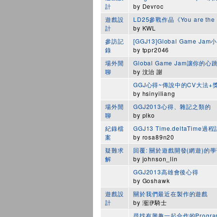
計
by
Devroc
遊戲設
LD25參戰作品《You are the v
計
by
KWL
參訪記
[GGJ13]Global Game 
錄
by
tppr2046
場外閒
Global Game Jam讓你的
聊
by
汶治 謝
GGJ心得~傳說中的CV大法+
by
hsinyiliang
場外閒
GGJ2013心得、雜記之類的
聊
by
plko
紀錄檔
GGJ13 Time.deltaTime過
案
by
rosa89n20
疑難求
回覆: 關於遊戲開發(網遊)的
解
by
johnson_lin
GGJ2013高雄會後心得
by
Goshawk
遊戲設
關於我們最近在製作的遊戲
計
by
灆洢騎士
尋找有興趣一起合作的Progra