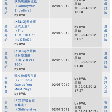
偶的馬戲團挑戰
戲
戲
星期
《CarneyVale
02/04/2012
六,02/04/2012 -
介
討
Showtime》
18:28
紹
論
by
KWL
[XBLIG]天婦羅
遊
流武士道！
遊
by
KWL
戲
《The
戲
星期
02/04/2012
六,02/04/2012 -
介
TEMPURA of
討
21:07
紹
the DEAD》
論
by
KWL
[XBLIG]次元轉
遊
遊
by
KWL
換射擊遊戲
戲
戲
星期
《REVOLVER
02/05/2012
日,02/05/2012 -
介
討
360》
01:40
紹
論
by
KWL
獨立遊戲索引書
書
資
by
KWL
《250 Indie
籍
訊
星期
Games You
02/05/2012
日,02/05/2012 -
影
交
Must Play》
17:27
音
流
by
KWL
[PC] 野蠻女友
遊
遊
by
KWL
大爆走！
戲
戲
星期
《Girlfriend vs
02/07/2012
三,02/08/2012 -
介
討