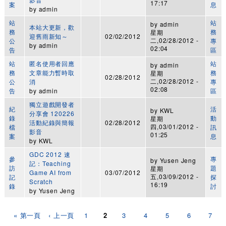
17:17
案
息
by
admin
站
站
by
admin
本站大更新，歡
務
務
星期
迎舊雨新知～
02/02/2012
二,02/28/2012 -
公
專
by
admin
02:04
告
區
站
匿名使用者回應
站
by
admin
務
文章能力暫時取
務
星期
02/28/2012
二,02/28/2012 -
公
消
專
02:08
告
by
admin
區
獨立遊戲開發者
紀
活
by
KWL
分享會 120226
錄
動
星期
活動紀錄與簡報
02/28/2012
四,03/01/2012 -
檔
訊
影音
01:25
案
息
by
KWL
GDC 2012 速
參
專
by
Yusen Jeng
記：Teaching
訪
題
星期
Game AI from
03/07/2012
五,03/09/2012 -
記
探
Scratch
16:19
錄
討
by
Yusen Jeng
頁面
« 第一頁
‹ 上一頁
1
2
3
4
5
6
7