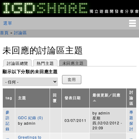
移
至
主
IGDSHARE
主選單
選單
內
獨
立
容
首頁
»
討論區
您在這裡
遊
戲
開
未回應的討論區主題
發
者
主要索引標籤
(作用中頁籤)
討論區總覽
熱門主題
未回應主題
分
享
顯示以下分類的未回應主題
會
討
回
最後更新／回應
tag
主題
發表日期
論
覆
區
參
專
by
admin
訪
GDC 紀錄 (0)
題
星期
03/07/2011
四,02/02/2012 -
記
by
admin
探
20:09
錄
討
Greetings to