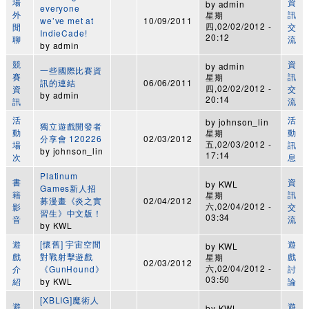
場
資
by
admin
everyone
外
訊
星期
we’ve met at
10/09/2011
四,02/02/2012 -
閒
交
IndieCade!
20:12
聊
流
by
admin
競
資
by
admin
一些國際比賽資
賽
訊
星期
訊的連結
06/06/2011
四,02/02/2012 -
資
交
by
admin
20:14
訊
流
活
活
by
johnson_lin
獨立遊戲開發者
動
動
星期
分享會 120226
02/03/2012
五,02/03/2012 -
場
訊
by
johnson_lin
17:14
次
息
Platinum
書
資
by
KWL
Games新人招
籍
訊
星期
募漫畫《炎之實
02/04/2012
六,02/04/2012 -
影
交
習生》中文版！
03:34
音
流
by
KWL
遊
[懷舊] 宇宙空間
遊
by
KWL
戲
對戰射擊遊戲
戲
星期
02/03/2012
六,02/04/2012 -
介
《GunHound》
討
03:50
紹
by
KWL
論
[XBLIG]魔術人
遊
遊
by
KWL