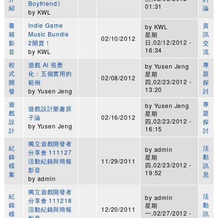
Boyfriend》
01:31
紹
論
by
KWL
書
Indie Game
資
by
KWL
籍
Music Bundle
訊
星期
02/10/2012
日,02/12/2012 -
影
2開賣！
交
16:34
音
by
KWL
流
程
遊戲 AI 視覺
專
by
Yusen Jeng
式
化：五個實用的
題
星期
02/08/2012
四,02/23/2012 -
開
範例
探
13:20
發
by
Yusen Jeng
討
遊
專
by
Yusen Jeng
遊戲設計樂趣原
戲
題
星期
子論
02/16/2012
四,02/23/2012 -
設
探
by
Yusen Jeng
16:15
計
討
獨立遊戲開發者
紀
活
by
admin
分享會 111127
錄
動
星期
活動紀錄與簡報
11/29/2011
四,02/23/2012 -
檔
訊
影音
19:52
案
息
by
admin
獨立遊戲開發者
紀
活
by
admin
分享會 111218
錄
動
星期
活動紀錄與簡報
12/20/2011
一,02/27/2012 -
檔
訊
影音