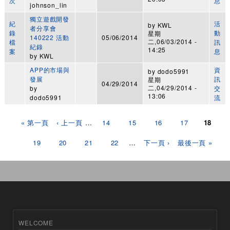
次
息
johnson_lin
獨立遊戲開發
紀
活
by
KWL
者分享會
錄
動
星期
140222 活動
05/06/2014
二,06/03/2014 -
檔
訊
紀錄
14:25
案
息
by
KWL
APP的市場與
資
by
dodo5991
發展
訊
星期
04/29/2014
二,04/29/2014 -
by
交
13:06
dodo5991
流
頁面
« 第一頁
‹ 上一頁
…
14
15
16
17
18
19
20
21
22
…
下一頁 ›
最後一頁 »
WELCOME