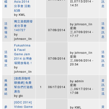
日,07/13/2014 -
檔
Asia 2014
訊
14:51
案
分享會 活動
息
紀錄
by
KWL
獨立遊戲開發
活
活
by
johnson_lin
者分享會
動
動
星期
140727
07/09/2014
三,07/09/2014 -
場
訊
by
17:17
次
息
johnson_lin
Fukushima
& Faust
活
活
by
johnson_lin
Game Jam
動
動
星期
2014 台灣會
07/09/2014
三,08/06/2014 -
場
訊
場開放報名！
20:54
次
息
by
johnson_lin
[遊戲茶咖啡
推
資
by
admin
聯播網] 免費
薦
訊
星期
幫你們打遊戲
1
06/17/2014
二,06/17/2014 -
連
交
廣告
17:08
結
流
by
gtc
[GDC 2014]
參
Video Game
資
by
KWL