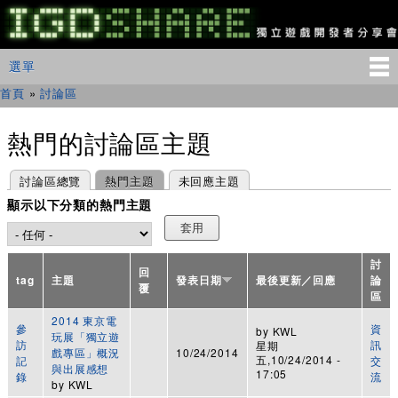
移
至
主
IGDSHARE
主選單
選單
內
獨
立
容
首頁
»
討論區
您在這裡
遊
戲
開
熱門的討論區主題
發
者
主要索引標籤
(作用中頁籤)
討論區總覽
熱門主題
未回應主題
分
享
顯示以下分類的熱門主題
會
討
回
tag
主題
發表日期
最後更新／回應
論
覆
區
2014 東京電
參
資
by
KWL
玩展「獨立遊
訪
訊
星期
戲專區」概況
10/24/2014
五,10/24/2014 -
記
交
與出展感想
17:05
錄
流
by
KWL