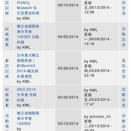
訪
History
訊
星期
06/13/2014
五,06/13/2014 -
記
Museum 任
交
12:09
錄
天堂歷史特展
流
by
KWL
獨立遊戲開發
紀
活
by
KWL
者分享會
錄
動
星期
140525 活動
06/03/2014
一,06/09/2014 -
檔
訊
紀錄
14:16
案
息
by
KWL
日本最大獨立
參
遊戲祭典！
資
by
KWL
訪
BitSummit
訊
星期
05/29/2014
四,05/29/2014 -
記
2014 概況與
交
22:16
錄
出展感想
流
by
KWL
紀
GDC 2014
活
by
KWL
錄
分享會 活動
動
星期
05/22/2014
五,05/23/2014 -
檔
紀錄
訊
17:47
案
by
KWL
息
獨立遊戲開發
活
活
by
johnson_lin
者分享會
動
動
星期
140525
05/13/2014
二,05/13/2014 -
場
訊
by
20:03