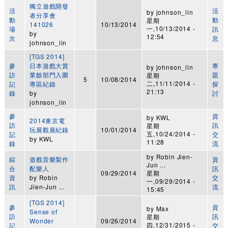
獨立遊戲開發
活
活
by
johnson_lin
者分享會
動
動
星期
141026
10/13/2014
一,10/13/2014 -
場
訊
by
12:54
次
息
johnson_lin
[TGS 2014]
參
日本遊戲大賞
專
by
johnson_lin
訪
業餘部門入圍
題
星期
5
10/08/2014
二,11/11/2014 -
記
專區紀錄
探
21:13
錄
by
討
johnson_lin
參
資
by
KWL
2014東京電
訪
訊
星期
玩展觀展紀錄
10/01/2014
五,10/24/2014 -
記
交
by
KWL
11:28
錄
流
by
Robin Jien-
綜
遊戲音樂製作
資
Jun ...
合
配樂人
訊
09/29/2014
星期
資
by
Robin
交
一,09/29/2014 -
訊
Jien-Jun ...
流
15:45
[TGS 2014]
參
資
by
Max
Sense of
訪
訊
星期
Wonder
09/26/2014
四,12/31/2015 -
記
交