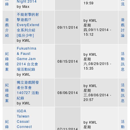
Night 2014
19:59
錄
流
by
Max
不能射擊的射
遊
擊遊戲!?
遊
by
KWL
戲
EveryExtend
戲
星期
09/11/2014
四,09/11/2014 -
介
全系列介紹
討
15:12
紹
[低分少年]
論
by
KWL
Fukushima
紀
& Faust
活
by
KWL
錄
Game Jam
動
星期
08/15/2014
六,08/29/2015 -
檔
2014 台北會
訊
15:35
案
場活動紀錄
息
by
KWL
獨立遊戲開發
紀
活
by
KWL
者分享會
錄
動
星期
140727 活動
08/06/2014
三,08/06/2014 -
檔
訊
紀錄
20:57
案
息
by
KWL
IGDA
Taiwan
紀
Casual
活
by
KWL
錄
Connect
動
星期
07/11/2014