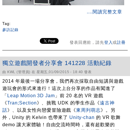
about 真正本土的遊戲其實都在這裡！2015台北電玩展
....閱讀完整文章
Indie Game Festa概觀
Tag:
參訪記錄
發表回應前，請先
登入
或
註冊
獨立遊戲開發者分享會 141228 活動紀錄
由
KWL
(管理員) 在 星期五,01/09/2015 - 18:40 發表
2014 年最後一場分享會，我們再次採取自由短講與遊戲
遊玩會的形式來進行！這次上台分享的作品有闖進了
「
Leap Motion 3D Jam
」前 20 名的 VR 遊戲
《
Tran;Section
》、挑戰 UDK 的學生作品《
遠古神
話
》、以及女性向戀愛冒險遊戲《
東周列萌志
》。另
外，Unity 的 Kelvin 也帶來了
Unity-chan
的 VR 歌舞
demo 讓大家體驗！自由交流時間時，還有超歡樂的