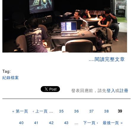
about 獨立遊戲開發者分享會 141026 活動紀錄
....閱讀完整文章
Tag:
紀錄檔案
發表回應前，請先
登入
或
註冊
頁面
« 第一頁
‹ 上一頁
…
35
36
37
38
39
40
41
42
43
…
下一頁 ›
最後一頁 »