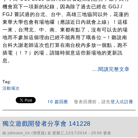
機會寫下一項新的紀錄，因為除了過去已經在 GGJ /
FGJ 嘗試過的台北、台中、高雄三地協同以外，花蓮的
東華大學也會有場地囉（應該近日內就會上線）！這樣
一來，台灣北、中、南、東都有點了，沒有可以去的場
地而不參加這個理由已經不能再用了哦各位 ~！聽說南
台科大謝老師這次也打算在南台校內多放一個點，跑不
插電（！？）的場，請隨時留意這些新場地的更新訊
息。
about MIT Game Jam #4 X Global Game Jam 2015 開放
....閱讀完整文章
報名！
Tag:
活動場次
10 篇回應
發表回應前，請先
登入
或
註冊
獨立遊戲開發者分享會 141228
由
johnson_lin
(管理員) 在 星期三,12/17/2014 - 20:56 發表