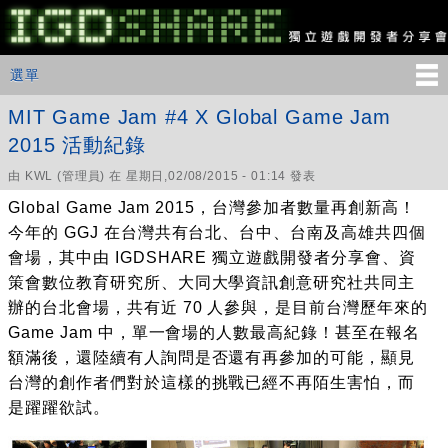
移
至
主
IGDSHARE
主選單
選單
內
獨
立
容
遊
MIT Game Jam #4 X Global Game Jam
戲
2015 活動紀錄
開
發
由
KWL
(管理員) 在 星期日,02/08/2015 - 01:14 發表
者
分
Global Game Jam 2015，台灣參加者數量再創新高！
享
今年的 GGJ 在台灣共有台北、台中、台南及高雄共四個
會
會場，其中由 IGDSHARE 獨立遊戲開發者分享會、資
策會數位教育研究所、大同大學資訊創意研究社共同主
辦的台北會場，共有近 70 人參與，是目前台灣歷年來的
Game Jam 中，單一會場的人數最高紀錄！甚至在報名
額滿後，還陸續有人詢問是否還有再參加的可能，顯見
台灣的創作者們對於這樣的挑戰已經不再陌生害怕，而
是躍躍欲試。