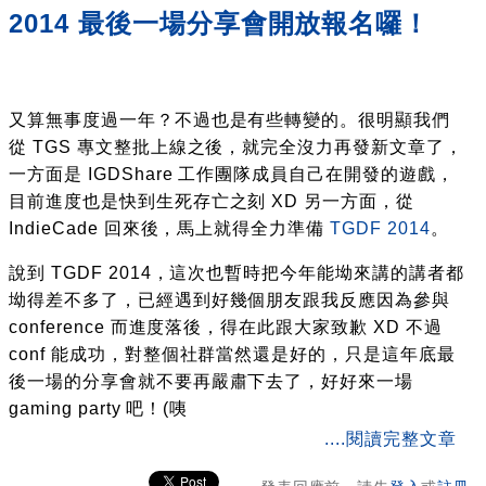
2014 最後一場分享會開放報名囉！
又算無事度過一年？不過也是有些轉變的。很明顯我們
從 TGS 專文整批上線之後，就完全沒力再發新文章了，
一方面是 IGDShare 工作團隊成員自己在開發的遊戲，
目前進度也是快到生死存亡之刻 XD 另一方面，從
IndieCade 回來後，馬上就得全力準備
TGDF 2014
。
說到 TGDF 2014，這次也暫時把今年能坳來講的講者都
坳得差不多了，已經遇到好幾個朋友跟我反應因為參與
conference 而進度落後，得在此跟大家致歉 XD 不過
conf 能成功，對整個社群當然還是好的，只是這年底最
後一場的分享會就不要再嚴肅下去了，好好來一場
gaming party 吧！(咦
about 獨立遊戲開發者分享會 141228
....閱讀完整文章
發表回應前，請先
登入
或
註冊