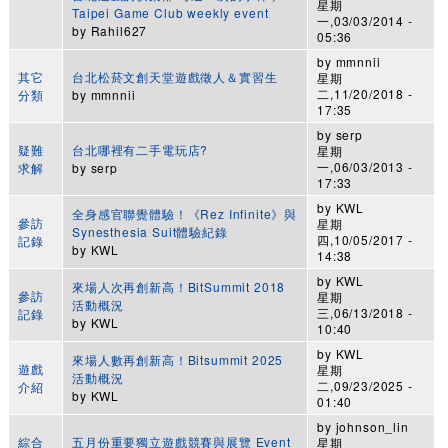
星期
Taipei Game Club weekly event
一,03/03/2014 -
by
Rahil627
05:36
by
mmnnii
其它
台北松菸文創天堂遊戲徵人＆實習生
星期
二,11/20/2018 -
分類
by
mmnnii
17:35
by
serp
疑難
台北哪裡有二手電玩店?
星期
一,06/03/2013 -
求解
by
serp
17:33
by
KWL
全身感官聯覺體驗！《Rez Infinite》與
參訪
星期
Synesthesia Suit體驗紀錄
四,10/05/2017 -
記錄
by
KWL
14:38
by
KWL
來場人次再創新高！BitSummit 2018
參訪
星期
活動概況
三,06/13/2018 -
記錄
by
KWL
10:40
by
KWL
來場人數再創新高！Bitsummit 2025
遊戲
星期
活動概況
二,09/23/2025 -
介紹
by
KWL
01:40
by
johnson_lin
綜合
五月份重要獨立遊戲競賽與展覽 Event
星期