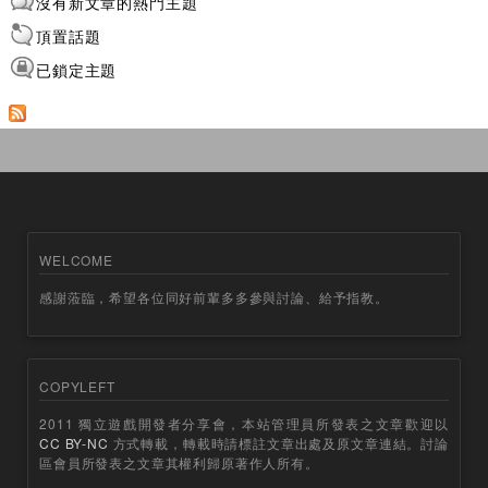
沒有新文章的熱門主題
頂置話題
已鎖定主題
WELCOME
感謝蒞臨，希望各位同好前輩多多參與討論、給予指教。
COPYLEFT
2011 獨立遊戲開發者分享會，本站管理員所發表之文章歡迎以
CC BY-NC
方式轉載，轉載時請標註文章出處及原文章連結。討論
區會員所發表之文章其權利歸原著作人所有。