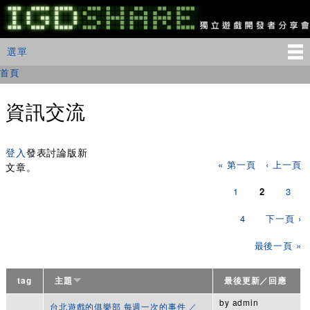
移
至
主
IGDSHARE
主選單
選單
內
獨
立
容
首頁
您在這裡
遊
戲
開
資訊交流
發
者
頁面
分
享
登入
發表討論版新
« 第一頁
‹ 上一頁
會
文章。
1
2
3
4
下一頁 ›
最後一頁 »
tag
主題
最後更新／回應
by
admin
台北遊戲的俱樂部 每週一次的事件 ／