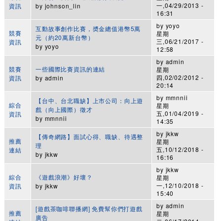
一,04/29/2013 -
資訊
by
johnson_lin
16:31
by
yoyo
互動故事創作比賽，奬金總值港幣5萬
競賽
星期
元（約20萬新台幣）
三,06/21/2017 -
資訊
by
yoyo
12:58
by
admin
競賽
一些國際比賽資訊的連結
星期
四,02/02/2012 -
資訊
by
admin
20:14
by
mmnnii
【台中、台北職缺】上市公司：向上遊
綜合
星期
戲（向上國際）徵才
五,01/04/2019 -
資訊
by
mmnnii
14:35
by
jkkw
【傳奇網路】面試心得、職缺、待遇整
推薦
星期
理
五,10/12/2018 -
連結
by
jkkw
16:16
by
jkkw
綜合
《遊戲浪潮》好壞？
星期
一,12/10/2018 -
資訊
by
jkkw
15:40
by
admin
[遊戲茶咖啡聯播網] 免費幫你們打遊戲
推薦
星期
廣告