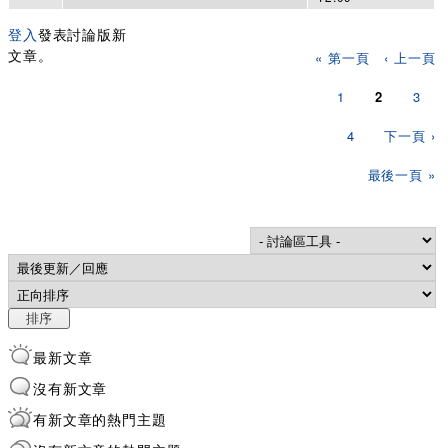
登入
發表討論版新
頁面
文章。
« 第一頁
‹ 上一頁
1
2
3
4
下一頁 ›
最後一頁 »
Order by
排序
最新文章
沒有新文章
有新文章的熱門主題