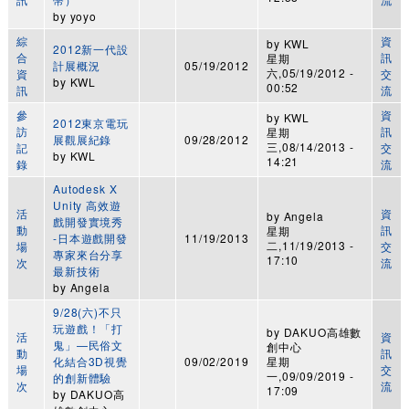
by
yoyo
綜
資
by
KWL
2012新一代設
合
訊
星期
計展概況
05/19/2012
六,05/19/2012 -
資
交
by
KWL
00:52
訊
流
參
資
by
KWL
2012東京電玩
訪
訊
星期
展觀展紀錄
09/28/2012
三,08/14/2013 -
記
交
by
KWL
14:21
錄
流
Autodesk X
Unity 高效遊
活
資
by
Angela
戲開發實境秀
動
訊
星期
-日本遊戲開發
11/19/2013
二,11/19/2013 -
場
交
專家來台分享
17:10
次
流
最新技術
by
Angela
9/28(六)不只
玩遊戲！「打
by
DAKUO高雄數
活
資
鬼」—民俗文
創中心
動
訊
化結合3D視覺
09/02/2019
星期
場
交
一,09/09/2019 -
的創新體驗
次
流
17:09
by
DAKUO高