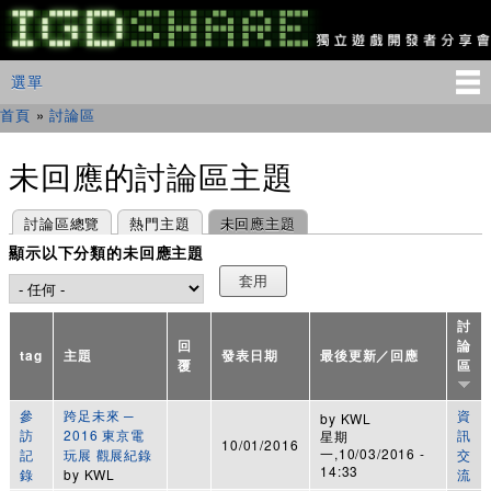
移
至
主
IGDSHARE
主選單
選單
內
獨
立
容
首頁
»
討論區
您在這裡
遊
戲
開
未回應的討論區主題
發
者
主要索引標籤
(作用中頁籤)
討論區總覽
熱門主題
未回應主題
分
享
顯示以下分類的未回應主題
會
討
回
論
tag
主題
發表日期
最後更新／回應
覆
區
參
跨足未來 ─
資
by
KWL
訪
2016 東京電
訊
星期
10/01/2016
一,10/03/2016 -
記
玩展 觀展紀錄
交
14:33
錄
by
KWL
流