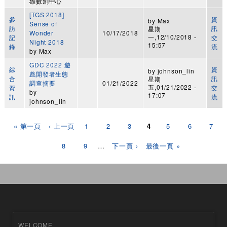
雄數創中心
[TGS 2018]
參
資
by
Max
Sense of
訪
訊
星期
Wonder
10/17/2018
一,12/10/2018 -
記
交
Night 2018
15:57
錄
流
by
Max
GDC 2022 遊
綜
資
by
johnson_lin
戲開發者生態
合
訊
星期
調查摘要
01/21/2022
五,01/21/2022 -
資
交
by
17:07
訊
流
johnson_lin
頁面
« 第一頁
‹ 上一頁
1
2
3
4
5
6
7
8
9
…
下一頁 ›
最後一頁 »
WELCOME