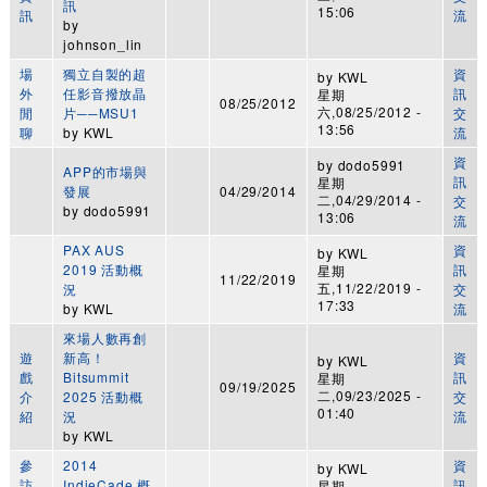
訊
15:06
訊
流
by
johnson_lin
場
獨立自製的超
資
by
KWL
外
任影音撥放晶
訊
星期
08/25/2012
六,08/25/2012 -
閒
片──MSU1
交
13:56
聊
by
KWL
流
資
by
dodo5991
APP的市場與
訊
星期
發展
04/29/2014
二,04/29/2014 -
交
by
dodo5991
13:06
流
PAX AUS
資
by
KWL
2019 活動概
訊
星期
11/22/2019
五,11/22/2019 -
況
交
17:33
by
KWL
流
來場人數再創
遊
新高！
資
by
KWL
戲
Bitsummit
訊
星期
09/19/2025
二,09/23/2025 -
介
2025 活動概
交
01:40
紹
況
流
by
KWL
參
2014
資
by
KWL
訪
IndieCade 概
訊
星期