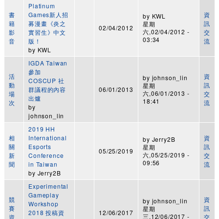
Platinum
書
Games新人招
資
by
KWL
籍
募漫畫《炎之
訊
星期
02/04/2012
六,02/04/2012 -
影
實習生》中文
交
03:34
音
版！
流
by
KWL
IGDA Taiwan
參加
活
資
by
johnson_lin
COSCUP 社
動
訊
星期
群議程的內容
06/01/2013
六,06/01/2013 -
場
交
出爐
18:41
次
流
by
johnson_lin
2019 HH
相
International
資
by
Jerry2B
關
Esports
訊
星期
05/25/2019
六,05/25/2019 -
新
Conference
交
09:56
聞
in Taiwan
流
by
Jerry2B
Experimental
Gameplay
競
資
by
johnson_lin
Workshop
賽
訊
星期
2018 投稿資
12/06/2017
三,12/06/2017 -
資
交