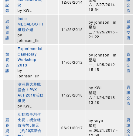
12/08/2014
六,12/27/2014 -
記
況
交
18:54
錄
by
KWL
流
Indie
綜
資
by
johnson_lin
MEGABOOTH
合
訊
星期
概觀介紹
11/25/2015
三,11/25/2015 -
資
交
by
21:22
訊
流
johnson_lin
Experimental
競
Gameplay
資
by
johnson_lin
賽
Workshop
訊
星期
11/05/2012
一,11/05/2012 -
資
2013
交
15:15
訊
by
流
johnson_lin
澳洲最大遊戲
資
by
KWL
盛會！PAX
訊
星期
Aus 2018活動
11/23/2018
六,11/24/2018 -
交
概況
13:18
流
by
KWL
互動故事創作
競
比賽，奬金總
資
by
yoyo
賽
值港幣5萬元
訊
星期
06/21/2017
三,06/21/2017 -
資
（約20萬新台
交
12:58
訊
幣）
流