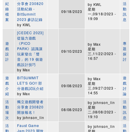
紀
分享會 230820
活
by
KWL
錄
活動紀錄 -
動
星期
09/18/2023
一,09/18/2023 -
檔
BitSummit
訊
19:09
案
2023 參訪記錄
息
by
KWL
[CEDEC 2023]
從協力遊戲
遊
《PICO
專
by
Max
戲
PARK》認識讓
題
星期
09/10/2023
三,11/22/2023 -
設
玩家發出「聲
探
16:57
計
音」的 19 個遊
討
戲設計技巧
by
Max
遊
BITSUMMIT
遊
by
Max
戲
LET’S GO!! 部
戲
星期
09/08/2023
三,09/27/2023 -
介
分遊戲試玩介紹
討
14:55
紹
by
Max
論
活
獨立遊戲開發者
活
by
johnson_lin
動
分享會 230820
動
星期
08/08/2023
二,08/08/2023 -
場
開放報名！
訊
19:10
次
by
johnson_lin
息
活
Faust Game
活
by
johnson_lin
動
Jam 2023 開放
動
星期