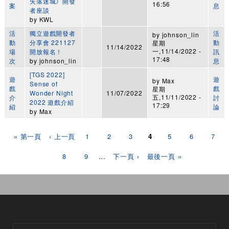
失落迷城》開發
16:56
案
息
者座談
by
KWL
活
獨立遊戲開發者
活
by
johnson_lin
動
分享會 221127
動
星期
11/14/2022
一,11/14/2022 -
場
開放報名！
訊
17:48
次
by
johnson_lin
息
[TGS 2022]
遊
遊
by
Max
Sense of
戲
戲
星期
Wonder Night
11/07/2022
五,11/11/2022 -
介
討
2022 遊戲介紹
17:29
紹
論
by
Max
頁面
« 第一頁
‹ 上一頁
1
2
3
4
5
6
7
8
9
…
下一頁 ›
最後一頁 »