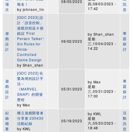
08/03/2023
四,08/03/2023 -
場
報名！
訊
17:42
次
by
johnson_lin
息
[GDC 2023] 設
計「語音控制」
遊戲別犯這６個
遊
錯誤 'First
專
by
Shan_shan
戲
Person Talker':
題
星期
06/02/2023
三,10/04/2023 -
設
Six Rules for
探
14:22
計
Voice-
討
Controlled
Game Design
by
Shan_shan
[GDC 2023] 化
繁為簡的設計手
遊
專
by
Max
法－
戲
題
星期
《MARVEL
05/31/2023
三,05/31/2023 -
設
探
SNAP》的開發
17:00
計
討
歷程
by
Max
紀
獨立遊戲開發者
活
by
KWL
錄
分享會 230430
動
星期
05/19/2023
六,05/20/2023 -
檔
活動紀錄
訊
18:48
案
by
KWL
息