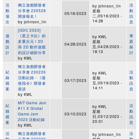
活
獨立遊戲開發者
活
by
johnson_lin
動
分享會 230528
動
星期
05/16/2023
二,05/16/2023 -
場
開放報名！
訊
14:28
次
by
johnson_lin
息
[GDC 2023]
遊
《星之卡比》的
專
by
KWL
戲
多重次元！3D
題
星期
04/28/2023
五,04/28/2023 -
設
與 2D 動作遊戲
探
18:13
計
的設計細節分享
討
by
KWL
獨立遊戲開發者
紀
分享會 230226
活
by
KWL
錄
活動紀錄 - 《最
動
星期
03/17/2023
五,05/19/2023 -
檔
後指令》開發者
訊
14:11
案
座談
息
by
KWL
MIT Game Jam
紀
活
by
KWL
#11 X Global
錄
動
星期
Game Jam
03/10/2023
日,03/12/2023 -
檔
訊
2023 活動紀錄
20:01
案
息
by
KWL
活
獨立遊戲開發者
活
by
johnson_lin
動
分享會 230226
動