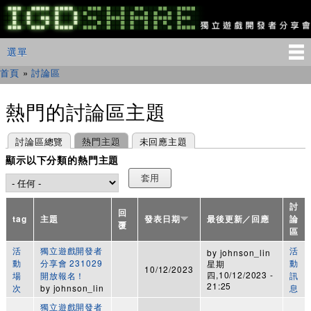
移
至
主
IGDSHARE
主選單
選單
內
獨
立
容
首頁
»
討論區
您在這裡
遊
戲
開
熱門的討論區主題
發
者
主要索引標籤
(作用中頁籤)
討論區總覽
熱門主題
未回應主題
分
享
顯示以下分類的熱門主題
會
討
回
tag
主題
發表日期
最後更新／回應
論
覆
區
活
獨立遊戲開發者
活
by
johnson_lin
動
分享會 231029
動
星期
10/12/2023
四,10/12/2023 -
場
開放報名！
訊
21:25
次
by
johnson_lin
息
獨立遊戲開發者