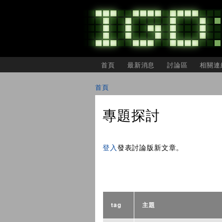
主選單
首頁
最新消息
討論區
相關連
IGDSHARE
獨
首頁
立
您在這裡
遊
戲
專題探討
開
發
者
頁面
分
登入
發表討論版新文章。
享
會
tag
主題