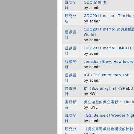
參訪記
GDC 紀錄 (0)
錄
by
admin
研究分
GDC2011 memo：The Humbl
析
by
admin
GDC2011 memo: 經典遊戲回顧《
遊戲設
World》
計
by
admin
遊戲設
GDC2011 memo: LIMBO Pu
計
by
admin
程式開
Jonathan Blow: How to pr
發
by
admin
遊戲設
IGF 2010 entry: roro, roll!
計
by
admin
遊戲設
從《Spelunky》到《SPELU
計
by
KWL
書籍影
獨立遊戲的獨立電影：《Indie G
音
by
KWL
參訪記
TGS: Sense of Wonder Ni
錄
by
admin
研究分
《獨立系遊戲開發概況的比較
析
by
KWL