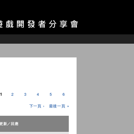
1
2
3
4
5
6
下一頁 ›
最後一頁 »
更新／回應