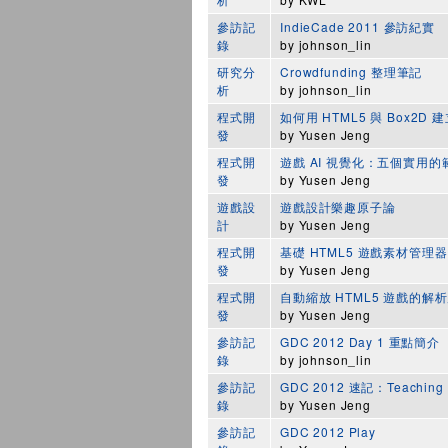
參訪記
IndieCade 2011 參訪紀實
錄
by
johnson_lin
研究分
Crowdfunding 整理筆記
析
by
johnson_lin
程式開
如何用 HTML5 與 Box2D 
發
by
Yusen Jeng
程式開
遊戲 AI 視覺化：五個實用的
發
by
Yusen Jeng
遊戲設
遊戲設計樂趣原子論
計
by
Yusen Jeng
程式開
基礎 HTML5 遊戲素材管理器
發
by
Yusen Jeng
程式開
自動縮放 HTML5 遊戲的解
發
by
Yusen Jeng
參訪記
GDC 2012 Day 1 重點簡介
錄
by
johnson_lin
參訪記
GDC 2012 速記：Teaching G
錄
by
Yusen Jeng
參訪記
GDC 2012 Play