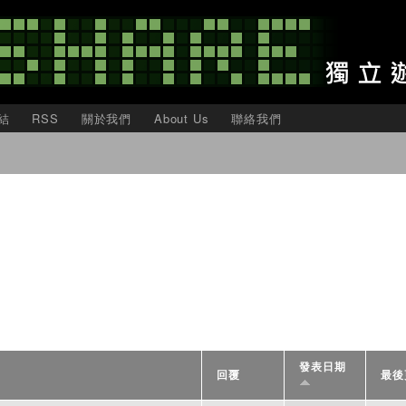
移
至
主
內
容
結
RSS
關於我們
About Us
聯絡我們
發表日期
回覆
最後