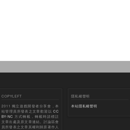
COPYLEFT
隱私權聲明
2011 獨立遊戲開發者分享會，本
本站隱私權聲明
站管理員所發表之文章歡迎以
CC
BY-NC
方式轉載，轉載時請標註
文章出處及原文章連結。討論區會
員所發表之文章其權利歸原著作人