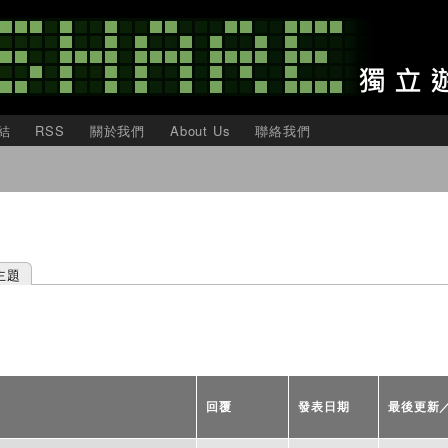
移
至
主
內
容
結
RSS
關於我們
About Us
聯絡我們
主題
回覆
發表日期
最後更新