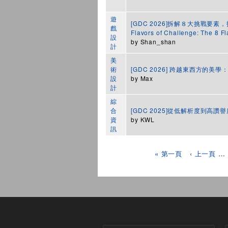
遊
[GDC 2026]拆解８大挑戰要
戲
Flavors of Challenge: The 8 Fla
設
by
Shan_shan
計
美
術
[GDC 2026] 跨越東西方的
設
by
Max
計
綜
合
[GDC 2025]從低解析度到高
資
by
KWL
訊
頁面
« 第一頁
‹ 上一頁
…