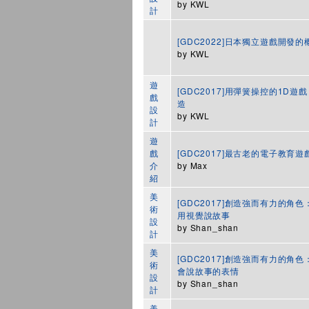
by
KWL
計
[GDC2022]日本獨立遊戲開
by
KWL
遊
[GDC2017]用彈簧操控的1D遊戲
戲
造
設
by
KWL
計
遊
戲
[GDC2017]最古老的電子教育遊戲
介
by
Max
紹
美
[GDC2017]創造強而有力的
術
用視覺說故事
設
by
Shan_shan
計
美
[GDC2017]創造強而有力的
術
會說故事的表情
設
by
Shan_shan
計
美