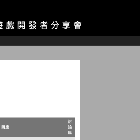
討
／回應
論
區