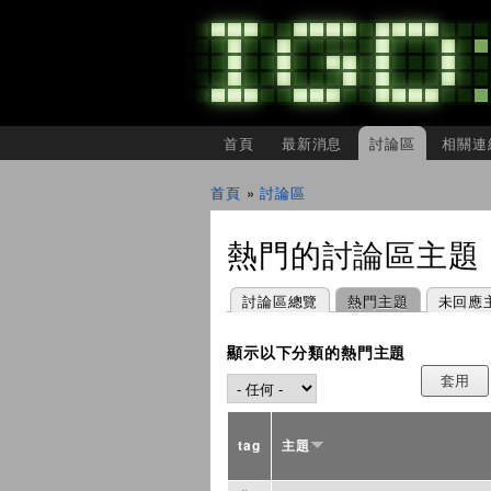
主選單
首頁
最新消息
討論區
相關連
IGDSHARE
獨
首頁
»
討論區
立
您在這裡
遊
戲
熱門的討論區主題
開
發
者
主要索引標籤
(作用中頁籤)
討論區總覽
熱門主題
未回應
分
享
會
顯示以下分類的熱門主題
tag
主題