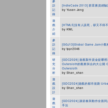
參
訪
[IndieCade 2013] 群眾募資經
記
by
Yusen Jeng
錄
遊
戲
[HTML5]沒有人該死，卻又不得不死─
介
by
KWL
紹
參
訪
[GGJ13]Global Game Ja
記
by
tppr2046
錄
研
[GDC2026] 遊戲製作資金從哪
究
Outersloth的觀察與合約大公開 Game
分
Outersloth
析
by
Shan_shan
遊
戲
[GDC2024]遊戲的都市規劃 Urban 
設
by
Shan_shan
計
遊
[GDC2024] 讓節奏與動作全面同
戲
手法
設