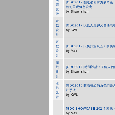
[GDC2017]創造強而有力的
術
如何呈現角色設定
設
by
Shan_shan
計
遊
戲
[GDC2017]人見人厭卻又無
設
by
KWL
計
遊
戲
[GDC2017]《快打旋風五》的
設
by
Max
計
遊
戲
[GDC2017] 時間設計：了解
設
by
Shan_shan
計
遊
[GDC2015]超高校級的角色
戲
計手法
設
by
KWL
計
[GDC SHOWCASE 2021
by
Max