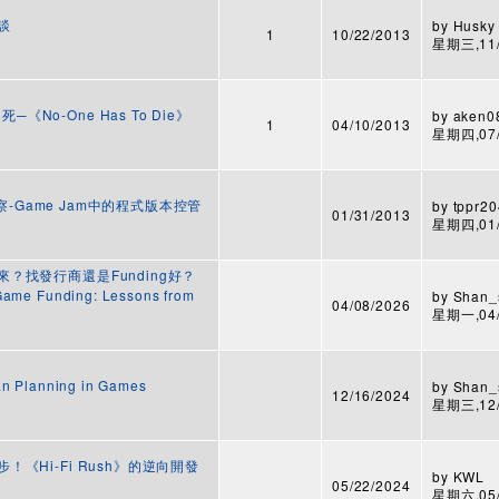
驗談
by
Husky
1
10/22/2013
星期三,11/0
《No-One Has To Die》
by
aken0
1
04/10/2013
星期四,07/0
m小觀察-Game Jam中的程式版本控管
by
tppr2
01/31/2013
星期四,01/3
裡來？找發行商還是Funding好？
 Funding: Lessons from
by
Shan_
04/08/2026
星期一,04/1
Planning in Games
by
Shan_
12/16/2024
星期三,12/1
步！《Hi-Fi Rush》的逆向開發
by
KWL
05/22/2024
星期六,05/2