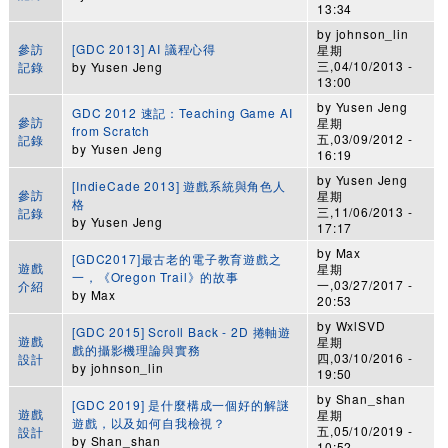
13:34
by
johnson_lin
參訪
[GDC 2013] AI 議程心得
星期
三,04/10/2013 -
記錄
by
Yusen Jeng
13:00
by
Yusen Jeng
GDC 2012 速記：Teaching Game AI
參訪
星期
from Scratch
五,03/09/2012 -
記錄
by
Yusen Jeng
16:19
by
Yusen Jeng
[IndieCade 2013] 遊戲系統與角色人
參訪
星期
格
三,11/06/2013 -
記錄
by
Yusen Jeng
17:17
by
Max
[GDC2017]最古老的電子教育遊戲之
遊戲
星期
一，《Oregon Trail》的故事
一,03/27/2017 -
介紹
by
Max
20:53
by
WxlSVD
[GDC 2015] Scroll Back - 2D 捲軸遊
遊戲
星期
戲的攝影機理論與實務
四,03/10/2016 -
設計
by
johnson_lin
19:50
by
Shan_shan
[GDC 2019] 是什麼構成一個好的解謎
遊戲
星期
遊戲，以及如何自我檢視？
五,05/10/2019 -
設計
by
Shan_shan
10:52