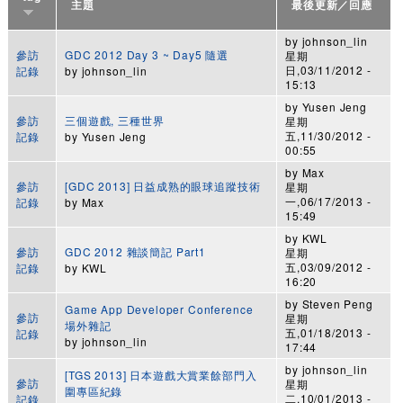
主題
最後更新／回應
by
johnson_lin
參訪
GDC 2012 Day 3 ~ Day5 隨選
星期
日,03/11/2012 -
記錄
by
johnson_lin
15:13
by
Yusen Jeng
參訪
三個遊戲, 三種世界
星期
五,11/30/2012 -
記錄
by
Yusen Jeng
00:55
by
Max
參訪
[GDC 2013] 日益成熟的眼球追蹤技術
星期
一,06/17/2013 -
記錄
by
Max
15:49
by
KWL
參訪
GDC 2012 雜談簡記 Part1
星期
五,03/09/2012 -
記錄
by
KWL
16:20
by
Steven Peng
Game App Developer Conference
參訪
星期
場外雜記
五,01/18/2013 -
記錄
by
johnson_lin
17:44
by
johnson_lin
[TGS 2013] 日本遊戲大賞業餘部門入
參訪
星期
圍專區紀錄
二,10/01/2013 -
記錄