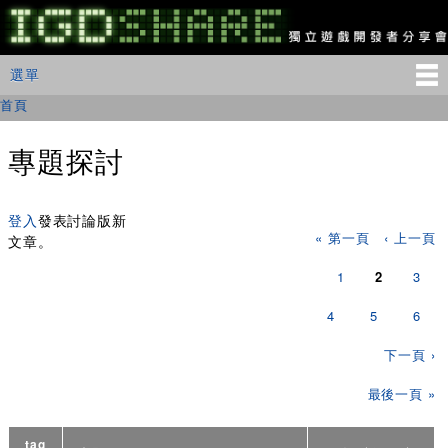
移
至
主
IGDSHARE
主選單
選單
內
獨
立
容
首頁
您在這裡
遊
戲
開
專題探討
發
者
頁面
分
享
登入
發表討論版新
« 第一頁
‹ 上一頁
會
文章。
1
2
3
4
5
6
下一頁 ›
最後一頁 »
tag