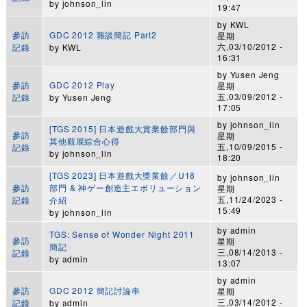
by
johnson_lin
19:47
by
KWL
參訪
GDC 2012 雜談簡記 Part2
星期
六,03/10/2012 -
記錄
by
KWL
16:31
by
Yusen Jeng
參訪
GDC 2012 Play
星期
五,03/09/2012 -
記錄
by
Yusen Jeng
17:05
by
johnson_lin
[TGS 2015] 日本遊戲大賞業餘部門與
參訪
星期
其他觀展綜合心得
五,10/09/2015 -
記錄
by
johnson_lin
18:20
[TGS 2023] 日本遊戲大獎業餘／U18
by
johnson_lin
參訪
部門 & 神ゲー創造主エボリューション
星期
五,11/24/2023 -
記錄
介紹
15:49
by
johnson_lin
by
admin
TGS: Sense of Wonder Night 2011
參訪
星期
簡記
三,08/14/2013 -
記錄
by
admin
13:07
by
admin
參訪
GDC 2012 簡記討論串
星期
三,03/14/2012 -
記錄
by
admin