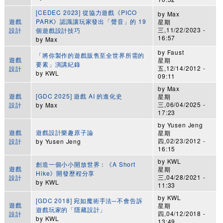
[CEDEC 2023] 從協力遊戲《PICO
by
Max
遊戲
PARK》認識讓玩家發出「聲音」的 19
星期
三,11/22/2023 -
設計
個遊戲設計技巧
16:57
by
Max
by
Faust
「將你製作的遊戲販售至全世界所需的
遊戲
星期
要素」演講紀錄
五,12/14/2012 -
設計
by
KWL
09:11
by
Max
遊戲
[GDC 2025] 遊戲 AI 的進化史
星期
三,06/04/2025 -
設計
by
Max
17:23
by
Yusen Jeng
遊戲
遊戲設計樂趣原子論
星期
四,02/23/2012 -
設計
by
Yusen Jeng
16:15
by
KWL
創造一個小小開放世界：《A Short
遊戲
星期
Hike》開發歷程分享
三,04/28/2021 -
設計
by
KWL
11:33
by
KWL
[GDC 2018] 宛如魔術手法─不會告訴
遊戲
星期
遊戲玩家的「隱藏設計」
四,04/12/2018 -
設計
by
KWL
13:49