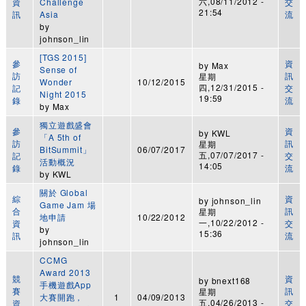
六,08/11/2012 -
資
Challenge
交
21:54
訊
Asia
流
by
johnson_lin
[TGS 2015]
參
資
by
Max
Sense of
訪
訊
星期
Wonder
10/12/2015
四,12/31/2015 -
記
交
Night 2015
19:59
錄
流
by
Max
獨立遊戲盛會
參
資
by
KWL
「A 5th of
訪
訊
星期
BitSummit」
06/07/2017
五,07/07/2017 -
記
交
活動概況
14:05
錄
流
by
KWL
關於 Global
綜
資
by
johnson_lin
Game Jam 場
合
訊
星期
地申請
10/22/2012
一,10/22/2012 -
資
交
by
15:36
訊
流
johnson_lin
CCMG
Award 2013
競
資
by
bnext168
手機遊戲App
賽
訊
星期
大賽開跑，
1
04/09/2013
五,04/26/2013 -
資
交