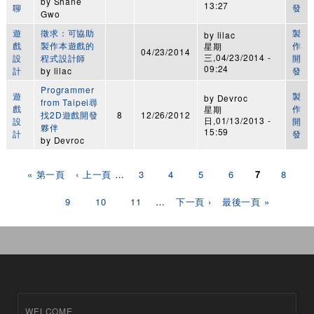
by
Shane
13:27
聊
發
Gwo
遊
徵求：可協助
製
by
lilac
戲
製作本遊戲的
作
星期
04/23/2014
三,04/23/2014 -
設
程式設計師
開
09:24
計
by
lilac
發
Programmer
遊
製
by
Devroc
from Taipei尋
戲
作
星期
找2D遊戲開發
8
12/26/2012
日,01/13/2013 -
設
開
夥伴
15:59
計
發
by
Devroc
頁面
« 第一頁
‹ 上一頁
…
3
4
5
6
7
8
9
10
11
…
下一頁 ›
最後一頁 »
WELCOME