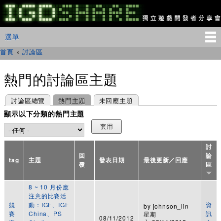
移
至
主
IGDSHARE
主選單
選單
內
獨
立
容
首頁
»
討論區
您在這裡
遊
戲
開
熱門的討論區主題
發
者
主要索引標籤
(作用中頁籤)
討論區總覽
熱門主題
未回應主題
分
享
顯示以下分類的熱門主題
會
討
回
論
tag
主題
發表日期
最後更新／回應
覆
區
8 ~ 10 月份應
注意的比賽活
競
動：IGF、IGF
資
by
johnson_lin
賽
China、PS
訊
星期
08/11/2012