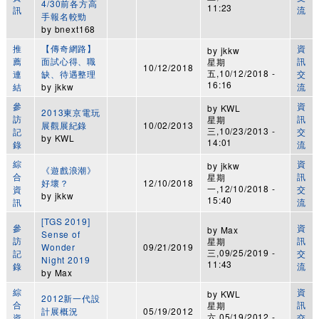
4/30前各方高
11:23
訊
流
手報名較勁
by
bnext168
推
【傳奇網路】
資
by
jkkw
薦
面試心得、職
訊
星期
10/12/2018
五,10/12/2018 -
連
缺、待遇整理
交
16:16
結
by
jkkw
流
參
資
by
KWL
2013東京電玩
訪
訊
星期
展觀展紀錄
10/02/2013
三,10/23/2013 -
記
交
by
KWL
14:01
錄
流
綜
資
by
jkkw
《遊戲浪潮》
合
訊
星期
好壞？
12/10/2018
一,12/10/2018 -
資
交
by
jkkw
15:40
訊
流
[TGS 2019]
參
資
by
Max
Sense of
訪
訊
星期
Wonder
09/21/2019
三,09/25/2019 -
記
交
Night 2019
11:43
錄
流
by
Max
綜
資
by
KWL
2012新一代設
合
訊
星期
計展概況
05/19/2012
六,05/19/2012 -
資
交