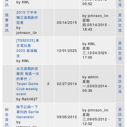
by
KWL
00:52
訊
流
2015 下半年
競
資
by
johnson_lin
獨立遊戲創作
賽
訊
星期
競賽
05/14/2015
四,05/14/2015 -
資
交
by
18:43
訊
流
johnson_lin
[TGS2025] 東
資
by
KWL
京電玩展
訊
星期
2025 展場概
12/01/2025
三,12/24/2025 -
交
況
17:00
流
by
KWL
台北遊戲的俱
樂部 每週一次
資
by
admin
的事件 ／
訊
星期
Taipei Game
2
02/27/2014
一,03/03/2014 -
交
Club weekly
05:36
流
event
by
Rahil627
隨手記錄一下
綜
資
by
johnson_lin
看到的 Sprite
合
訊
星期
Generator
09/05/2012
三,09/05/2012 -
資
交
by
12:52
訊
流
johnson_lin