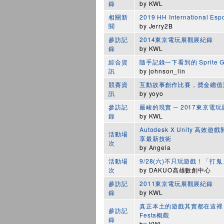
錄
by
KWL
相關新
2019 HH International Esp
聞
by
Jerry2B
參訪記
2014東京電玩展觀展紀錄
錄
by
KWL
綜合資
隨手記錄一下看到的 Sprite Ge
訊
by
johnson_lin
競賽資
互動故事創作比賽，奬金總值
訊
by
yoyo
參訪記
嚴峻的現實 ─ 2017東京電
錄
by
KWL
Autodesk X Unity 
活動場
享最新技術
次
by
Angela
活動場
9/28(六)不只玩遊戲！「
次
by
DAKUO高雄數創中心
參訪記
2011東京電玩展觀展紀錄
錄
by
KWL
真正本土的遊戲其實都在這裡！20
參訪記
Festa概觀
錄
by
KWL