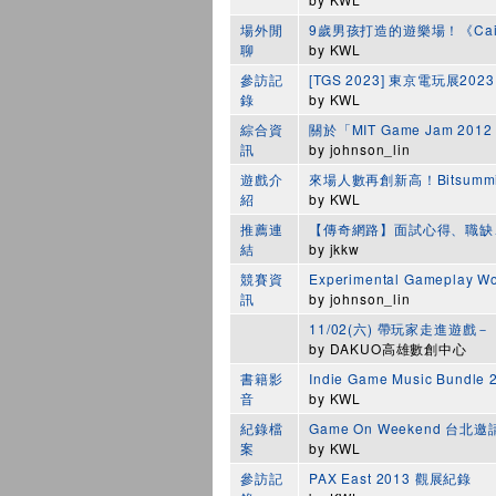
場外閒
9歲男孩打造的遊樂場！《Caine
聊
by
KWL
參訪記
[TGS 2023] 東京電玩展20
錄
by
KWL
綜合資
關於「MIT Game Jam 201
訊
by
johnson_lin
遊戲介
來場人數再創新高！Bitsummi
紹
by
KWL
推薦連
【傳奇網路】面試心得、職缺
結
by
jkkw
競賽資
Experimental Gameplay 
訊
by
johnson_lin
11/02(六) 帶玩家走進遊
by
DAKUO高雄數創中心
書籍影
Indie Game Music Bundl
音
by
KWL
紀錄檔
Game On Weekend 台
案
by
KWL
參訪記
PAX East 2013 觀展紀錄