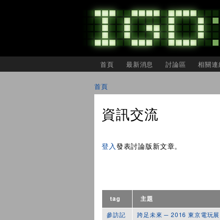
主選單
首頁
最新消息
討論區
相關連
IGDSHARE
獨
首頁
立
您在這裡
遊
戲
資訊交流
開
發
者
頁面
分
登入
發表討論版新文章。
享
會
tag
主題
參訪記
跨足未來 ─ 2016 東京電玩