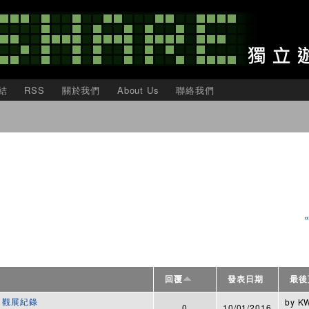
移
至
主
內
容
結
RSS
關於我們
About Us
聯絡我們
回覆
發表日期
最後
展 觀展紀錄
by
K
0
10/01/2016