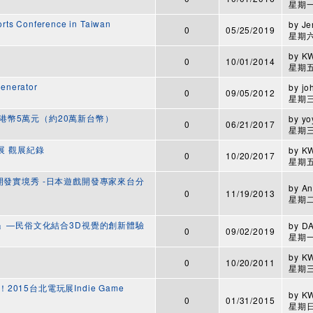
星期一,
orts Conference in Taiwan
by
Je
0
05/25/2019
星期六,
by
K
0
10/01/2014
星期五,
nerator
by
jo
0
09/05/2012
星期三,
港幣5萬元（約20萬新台幣）
by
yo
0
06/21/2017
星期三,
玩展 觀展紀錄
by
K
0
10/20/2017
星期五,
高效遊戲開發實境秀 -日本遊戲開發專家來台分
by
An
0
11/19/2013
星期二,
打鬼」—民俗文化結合3D視覺的創新體驗
by
D
0
09/02/2019
星期一,
by
K
0
10/20/2011
星期三,
15台北電玩展Indie Game
by
K
0
01/31/2015
星期日,