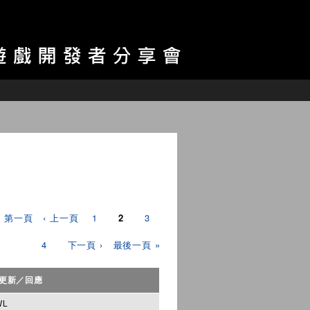
« 第一頁
‹ 上一頁
1
2
3
4
下一頁 ›
最後一頁 »
更新／回應
WL