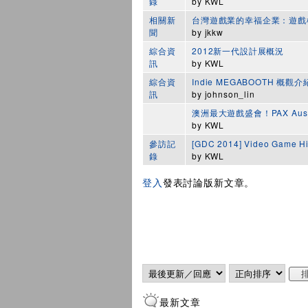
錄
by
KWL
相關新
台灣遊戲業的幸福企業：遊戲
聞
by
jkkw
綜合資
2012新一代設計展概況
訊
by
KWL
綜合資
Indie MEGABOOTH 概觀介
訊
by
johnson_lin
澳洲最大遊戲盛會！PAX Aus
by
KWL
參訪記
[GDC 2014] Video Game
錄
by
KWL
登入
發表討論版新文章。
頁面
Order by
排序
最新文章