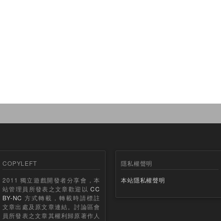
COPYLEFT
隱私權聲明
2011 獨立遊戲開發者分享會，本
本站隱私權聲明
站管理員所發表之文章歡迎以
CC
BY-NC
方式轉載，轉載時請標註
文章出處及原文章連結。討論區會
員所發表之文章其權利歸原著作人