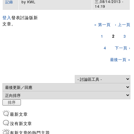
三,08/14/2013 -
記錄
by
KWL
14:19
登入
發表討論版新
頁面
文章。
« 第一頁
‹ 上一頁
1
2
3
4
下一頁 ›
最後一頁 »
Order by
排序
最新文章
沒有新文章
有新文章的熱門主題