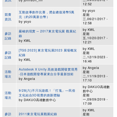
12:52
by
yoyo
互動故事創作比賽，奬金總值港幣5萬
競賽
星期
元（約20萬新台幣）
三,06/21/2017 -
資訊
by
yoyo
12:58
by
KWL
嚴峻的現實 ─ 2017東京電玩展 觀展紀
參訪
星期
錄
五,10/20/2017 -
記錄
by
KWL
12:21
by
KWL
[TGS 2023] 東京電玩展2023 展場概況
參訪
星期
紀錄
二,12/19/2023 -
記錄
by
KWL
16:46
by
Angela
Autodesk X Unity 高效遊戲開發實境秀
活動
星期
-日本遊戲開發專家來台分享最新技術
二,11/19/2013 -
場次
by
Angela
17:10
by
DAKUO高雄數
9/28(六)不只玩遊戲！「打鬼」—民俗
創中心
活動
文化結合3D視覺的創新體驗
星期
場次
一,09/09/2019 -
by
DAKUO高雄數創中心
17:09
by
KWL
參訪
2011東京電玩展觀展紀錄
星期