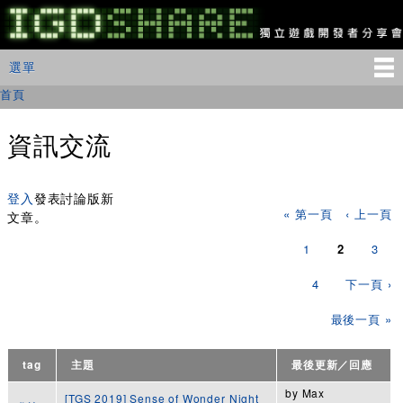
移
至
主
IGDSHARE
主選單
選單
內
獨
立
容
首頁
您在這裡
遊
戲
開
資訊交流
發
者
頁面
分
享
登入
發表討論版新
« 第一頁
‹ 上一頁
會
文章。
1
2
3
4
下一頁 ›
最後一頁 »
tag
主題
最後更新／回應
by
Max
[TGS 2019] Sense of Wonder Night