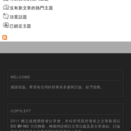
沒有新文章的熱門主題
頂置話題
已鎖定主題
WELCOME
感謝蒞臨，希望各位同好前輩多多參與討論、給予指教。
COPYLEFT
2011 獨立遊戲開發者分享會，本站管理員所發表之文章歡迎以
CC BY-NC
方式轉載，轉載時請標註文章出處及原文章連結。討論