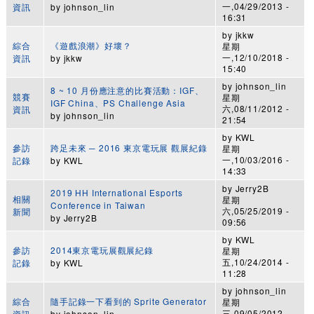
一,04/29/2013 -
資訊
by
johnson_lin
16:31
by
jkkw
綜合
《遊戲浪潮》好壞？
星期
一,12/10/2018 -
資訊
by
jkkw
15:40
by
johnson_lin
8 ~ 10 月份應注意的比賽活動：IGF、
競賽
星期
IGF China、PS Challenge Asia
六,08/11/2012 -
資訊
by
johnson_lin
21:54
by
KWL
參訪
跨足未來 ─ 2016 東京電玩展 觀展紀錄
星期
一,10/03/2016 -
記錄
by
KWL
14:33
by
Jerry2B
2019 HH International Esports
相關
星期
Conference in Taiwan
六,05/25/2019 -
新聞
by
Jerry2B
09:56
by
KWL
參訪
2014東京電玩展觀展紀錄
星期
五,10/24/2014 -
記錄
by
KWL
11:28
by
johnson_lin
綜合
隨手記錄一下看到的 Sprite Generator
星期
三,09/05/2012 -
資訊
by
johnson_lin